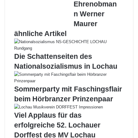
Ehrenobman
a
e
i
t
i
l
n Werner
t
l
Maurer
H
e
e
r
ähnliche Artikel
i
7
m
2
-
Die Schattenseiten des
A
u
Nationalsozialismus in Lochau
s
z
e
Sommerparty mit Faschingsflair
i
c
beim Hörbranzer Prinzenpaar
h
n
Viel Applaus für das
u
n
erfolgreiche 52. Lochauer
g
Dorffest des MV Lochau
f