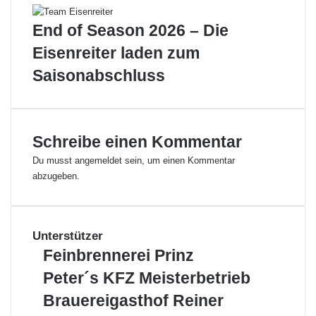
ü
r
End of Season 2026 – Die
E
Eisenreiter laden zum
h
r
Saisonabschluss
e
n
o
b
Schreibe einen Kommentar
m
a
Du musst
angemeldet
sein, um einen Kommentar
n
abzugeben.
n
W
e
r
Unterstützer
n
F
Feinbrennerei Prinz
e
e
r
P
Peter´s KFZ Meisterbetrieb
i
M
e
n
B
Brauereigasthof Reiner
a
t
b
r