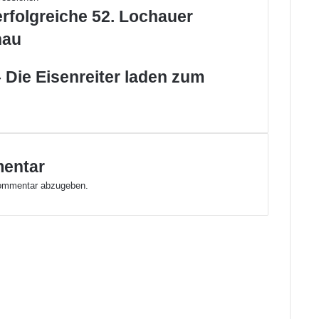
3
erfolgreiche 52. Lochauer
.
0
hau
9
.
 Die Eisenreiter laden zum
2
0
1
6
mentar
ommentar abzugeben.