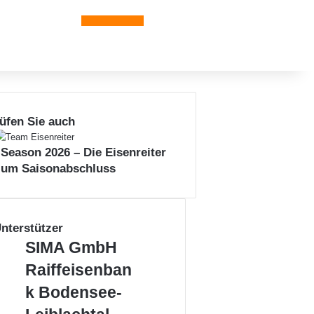
Leiblachtal-App
üfen Sie auch
 Season 2026 – Die Eisenreiter
zum Saisonabschluss
nterstützer
S
SIMA GmbH
I
R
Raiffeisenban
M
a
A
k Bodensee-
i
G
f