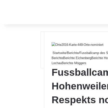
Startseite
/
Berichte
/
Fussballcamp des SC
Berichte
Berichte Eichenberg
Berichte Ho
Lochau
Berichte Möggers
Fussballca
Hohenweiler
Respekts no