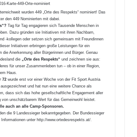
erreichweit wurden 449 „Orte des Respekts“ nominiert! Das
er den 449 Nominierten mit dabei.
ts“?
Tag für Tag engagieren sich Tausende Menschen in
en. Dazu gründen sie Initiativen mit ihren Nachbarn,
 und -kollegen oder setzen sich gemeinsam mit Freundinnen
dieser Initiativen erbringen große Leistungen für ein
 die Anerkennung aller Bürgerinnen und Bürger. Genau
undesland die
„Orte des Respekts“
und zeichnen sie aus:
res für unser Zusammenleben tun – ob in einer Region,
inem Haus.
r 72
wurde erst vor einer Woche von der Fit Sport Austria
el ausgezeichnet und hat nun eine weitere Chance als
en, dass sich das hohe gesellschaftliche Engagement aller
ag von unschätzbarem Wert für das Gemeinwohl leistet.
lle auch an alle Camp-Sponsoren.
den die 9 Landessieger bekanntgegeben. Der Bundessieger
e Informationen unter
http://www.ortedesrespekts.at/
.