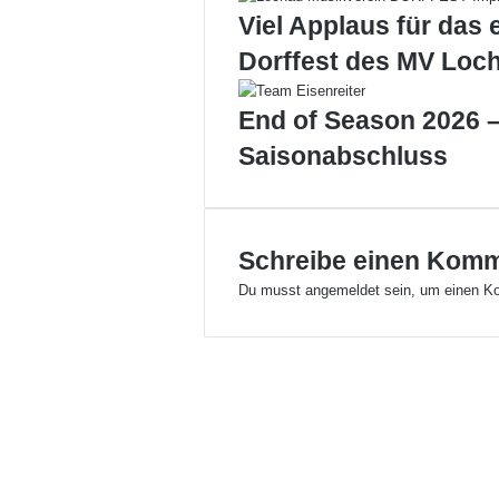
e
Viel Applaus für das 
i
b
Dorffest des MV Loc
l
a
End of Season 2026 –
c
h
Saisonabschluss
t
a
l
s
Schreibe einen Kom
t
a
Du musst
angemeldet
sein, um einen K
r
t
e
t
e
r
f
o
l