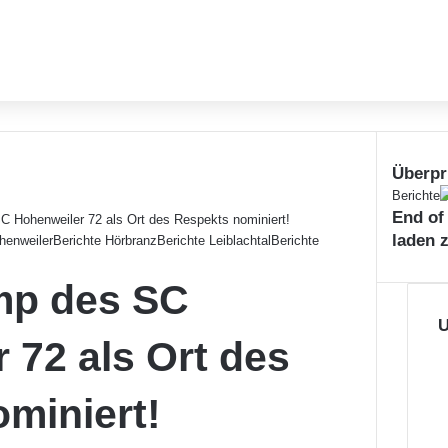
Überpr
S
Berichte
End of
c
 Hohenweiler 72 als Ort des Respekts nominiert!
h
laden 
henweiler
Berichte Hörbranz
Berichte Leiblachtal
Berichte
l
i
mp des SC
e
ß
U
 72 als Ort des
e
n
miniert!