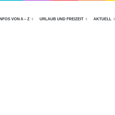
INFOS VON A – Z
URLAUB UND FREIZEIT
AKTUELL