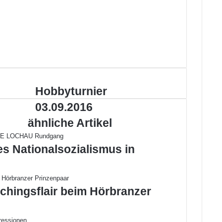
H
Hobbyturnier
o
03.09.2016
b
b
ähnliche Artikel
y
t
es Nationalsozialismus in
u
r
n
i
chingsflair beim Hörbranzer
e
r
0