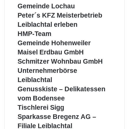
Hörbranz
Gemeinde
Gemeinde Lochau
Lochau
Peter
Peter´s KFZ Meisterbetrieb
´s
Leiblachtal
Leiblachtal erleben
KFZ
erleben
Meisterbetrieb
HMP-
HMP-Team
Team
Gemeinde
Gemeinde Hohenweiler
Hohenweiler
Maisel
Maisel Erdbau GmbH
Erdbau
Schmitzer
Schmitzer Wohnbau GmbH
GmbH
Wohnbau
Unternehmerbörse
Unternehmerbörse
GmbH
Leiblachtal
Leiblachtal
Genusskiste
Genusskiste – Delikatessen
–
vom Bodensee
Delikatessen
vom
Tischlerei
Tischlerei Sigg
Bodensee
Sigg
Sparkasse
Sparkasse Bregenz AG –
Bregenz
Filiale Leiblachtal
AG