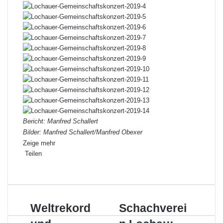
Bericht: Manfred Schallert
Bilder: Manfred Schallert/Manfred Obexer
Zeige mehr
Teilen
Facebook
X
LinkedIn
Pinterest
WhatsApp
Teile
Drucken
per
E-
Mail
Weltrekord
Schachverein
Weltrekord
Schachverei
und
Lochau: