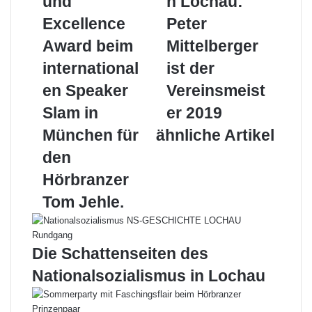
und
n Lochau:
Excellence
Peter
Award
Mittelberger
Excellence
Peter
beim
ist
Award beim
Mittelberger
internationalen
der
Speaker
Vereinsmeister
international
ist der
Slam
2019
en Speaker
Vereinsmeist
in
München
Slam in
er 2019
für
München für
ähnliche Artikel
den
Hörbranzer
den
Tom
Hörbranzer
Jehle.
Tom Jehle.
Die Schattenseiten des
Nationalsozialismus in Lochau