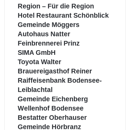
Aus
Region – Für die Region
der
Hotel
Hotel Restaurant Schönblick
Region
Restaurant
–
Gemeinde
Gemeinde Möggers
Schönblick
Für
Möggers
Autohaus
Autohaus Natter
die
Natter
Region
Feinbrennerei
Feinbrennerei Prinz
Prinz
SIMA
SIMA GmbH
GmbH
Toyota
Toyota Walter
Walter
Brauereigasthof
Brauereigasthof Reiner
Reiner
Raiffeisenbank
Raiffeisenbank Bodensee-
Bodensee-
Leiblachtal
Leiblachtal
Gemeinde
Gemeinde Eichenberg
Eichenberg
Wellenhof
Wellenhof Bodensee
Bodensee
Bestatter
Bestatter Oberhauser
Oberhauser
Gemeinde
Gemeinde Hörbranz