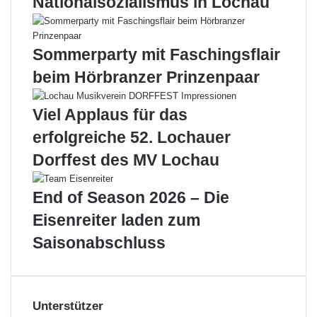
Nationalsozialismus in Lochau
E
c
r
h
g
l
Sommerparty mit Faschingsflair
e
ä
b
g
beim Hörbranzer Prinzenpaar
n
t
i
G
Viel Applaus für das
s
a
b
i
erfolgreiche 52. Lochauer
e
ß
Dorffest des MV Lochau
i
a
d
u
e
s
End of Season 2026 – Die
r
o
Eisenreiter laden zum
B
u
l
v
Saisonabschluss
u
e
t
r
s
ä
p
n
Unterstützer
e
m