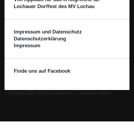
a
i
Lochauer Dorffest des MV Lochau
l
b
l
a
c
Impressum und Datenschutz
h
Datenschutzerklärung
t
Impressum
a
l
Finde uns auf Facebook
© Copyright 2026, All Rights Reserved |
Leiblachtal erleben
Facebook
X
Instagram
WhatsApp
Facebook
X
WhatsApp
Leiblachtal-
Telegram
Viber
Schaltfläche
App