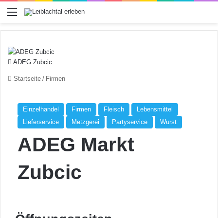
Menü
ADEG Zubcic
Startseite
/
Firmen
Einzelhandel
Firmen
Fleisch
Lebensmittel
Lieferservice
Metzgerei
Partyservice
Wurst
ADEG Markt
Zubcic