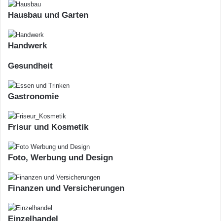
e
Hausbau und Garten
m
e
i
Handwerk
n
d
Gesundheit
e
n
Gastronomie
Frisur und Kosmetik
Foto, Werbung und Design
Finanzen und Versicherungen
Einzelhandel