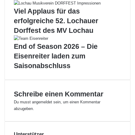
i
b
Viel Applaus für das
b
e
l
n
erfolgreiche 52. Lochauer
a
d
Dorffest des MV Lochau
c
m
h
i
t
t
End of Season 2026 – Die
a
„
Eisenreiter laden zum
l
D
e
Saisonabschluss
r
B
e
s
Schreibe einen Kommentar
u
c
Du musst
angemeldet
sein, um einen Kommentar
h
abzugeben.
e
r
“
Unterstützer