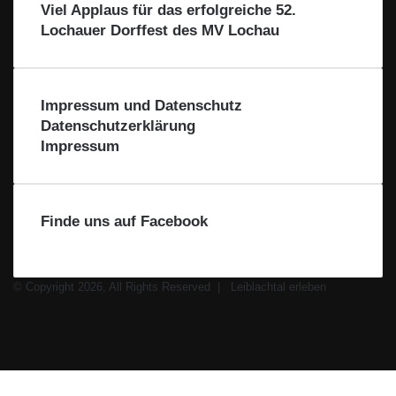
Viel Applaus für das erfolgreiche 52.
R
e
Lochauer Dorffest des MV Lochau
g
i
o
n
Impressum und Datenschutz
–
Datenschutzerklärung
F
Impressum
ü
r
d
i
Finde uns auf Facebook
e
R
e
© Copyright 2026, All Rights Reserved |
g
Leiblachtal erleben
Facebook
i
X
o
Instagram
n
WhatsApp
Facebook
X
WhatsApp
Leiblachtal-
Telegram
Viber