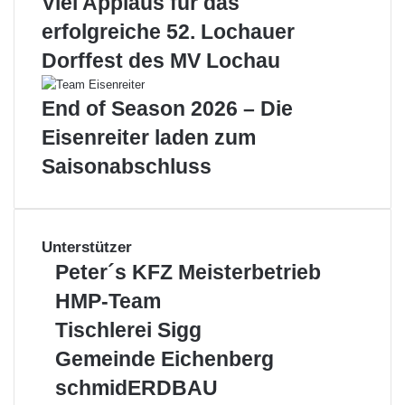
Viel Applaus für das
erfolgreiche 52. Lochauer
Dorffest des MV Lochau
End of Season 2026 – Die
Eisenreiter laden zum
Saisonabschluss
Unterstützer
Peter
Peter´s KFZ Meisterbetrieb
´s
HMP-
HMP-Team
KFZ
Team
Meisterbetrieb
Tischlerei
Tischlerei Sigg
Sigg
Gemeinde
Gemeinde Eichenberg
Eichenberg
schmidERDBAU
schmidERDBAU
LEIBLACHTAL