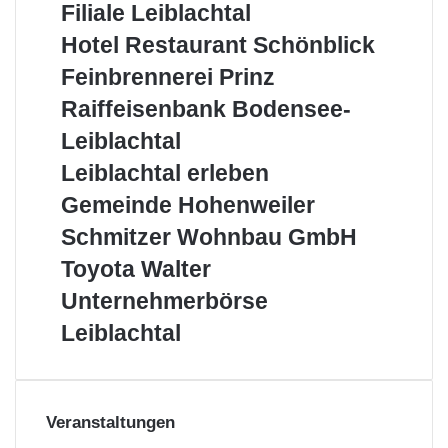
Filiale Leiblachtal
AG
–
Hotel
Hotel Restaurant Schönblick
Filiale
Restaurant
Feinbrennerei
Feinbrennerei Prinz
Leiblachtal
Schönblick
Prinz
Raiffeisenbank
Raiffeisenbank Bodensee-
Bodensee-
Leiblachtal
Leiblachtal
Leiblachtal
Leiblachtal erleben
erleben
Gemeinde
Gemeinde Hohenweiler
Hohenweiler
Schmitzer
Schmitzer Wohnbau GmbH
Wohnbau
Toyota
Toyota Walter
GmbH
Walter
Unternehmerbörse
Unternehmerbörse
Leiblachtal
Leiblachtal
Veranstaltungen