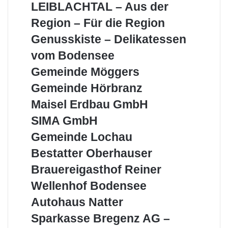
LEIBLACHTAL – Aus der
–
Aus
Region – Für die Region
der
Genusskiste
Genusskiste – Delikatessen
Region
–
–
vom Bodensee
Delikatessen
Für
vom
Gemeinde
Gemeinde Möggers
die
Bodensee
Möggers
Region
Gemeinde
Gemeinde Hörbranz
Hörbranz
Maisel
Maisel Erdbau GmbH
Erdbau
SIMA
SIMA GmbH
GmbH
GmbH
Gemeinde
Gemeinde Lochau
Lochau
Bestatter
Bestatter Oberhauser
Oberhauser
Brauereigasthof
Brauereigasthof Reiner
Reiner
Wellenhof
Wellenhof Bodensee
Bodensee
Autohaus
Autohaus Natter
Natter
Sparkasse
Sparkasse Bregenz AG –
Bregenz