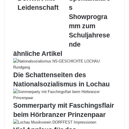
Leidenschaft
zum
Leidenschaft
s
Schuljahresende
Showprogra
mm zum
Schuljahrese
nde
ähnliche Artikel
Die Schattenseiten des
Nationalsozialismus in Lochau
Sommerparty mit Faschingsflair
beim Hörbranzer Prinzenpaar