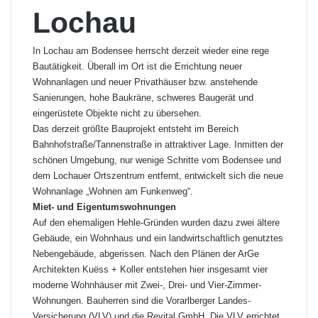
Lochau
In Lochau am Bodensee herrscht derzeit wieder eine rege
Bautätigkeit. Überall im Ort ist die Errichtung neuer
Wohnanlagen und neuer Privathäuser bzw. anstehende
Sanierungen, hohe Baukräne, schweres Baugerät und
eingerüstete Objekte nicht zu übersehen.
Das derzeit größte Bauprojekt entsteht im Bereich
Bahnhofstraße/Tannenstraße in attraktiver Lage. Inmitten der
schönen Umgebung, nur wenige Schritte vom Bodensee und
dem Lochauer Ortszentrum entfernt, entwickelt sich die neue
Wohnanlage „Wohnen am Funkenweg“.
Miet- und Eigentumswohnungen
Auf den ehemaligen Hehle-Gründen wurden dazu zwei ältere
Gebäude, ein Wohnhaus und ein landwirtschaftlich genutztes
Nebengebäude, abgerissen. Nach den Plänen der ArGe
Architekten Kuëss + Koller entstehen hier insgesamt vier
moderne Wohnhäuser mit Zwei-, Drei- und Vier-Zimmer-
Wohnungen. Bauherren sind die Vorarlberger Landes-
Versicherung (VLV) und die Revital GmbH. Die VLV errichtet