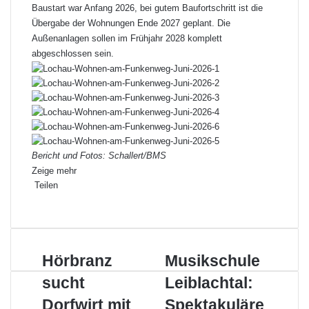
Baustart war Anfang 2026, bei gutem Baufortschritt ist die
Übergabe der Wohnungen Ende 2027 geplant. Die
Außenanlagen sollen im Frühjahr 2028 komplett
abgeschlossen sein.
Bericht und Fotos: Schallert/BMS
Zeige mehr
Teilen
Facebook
X
LinkedIn
Pinterest
WhatsApp
Teile
Drucken
per
E-
Mail
Hörbranz
Musikschule
Hörbranz
Musikschule
sucht
Leiblachtal:
sucht
Leiblachtal:
Dorfwirt
Spektakuläres
mit
Showprogramm
Dorfwirt mit
Spektakuläre