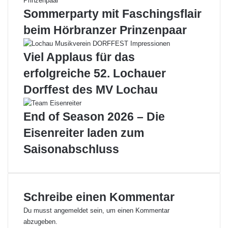
n
m
Sommerparty mit Faschingsflair
P
P
beim Hörbranzer Prinzenpaar
f
o
a
d
f
e
Viel Applaus für das
f
s
erfolgreiche 52. Lochauer
e
t
n
!
Dorffest des MV Lochau
h
o
End of Season 2026 – Die
f
e
Eisenreiter laden zum
n
Saisonabschluss
Schreibe einen Kommentar
Du musst
angemeldet
sein, um einen Kommentar
abzugeben.