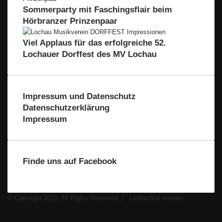
m
c
t
c
Sommerparty mit Faschingsflair beim
B
k
a
h
Hörbranzer Prinzenpaar
o
l
t
d
a
Viel Applaus für das erfolgreiche 52.
e
l
n
Lochauer Dorffest des MV Lochau
s
e
e
Impressum und Datenschutz
Datenschutzerklärung
Impressum
Finde uns auf Facebook
© Copyright 2026, All Rights Reserved |
Leiblachtal erleben
Facebook
X