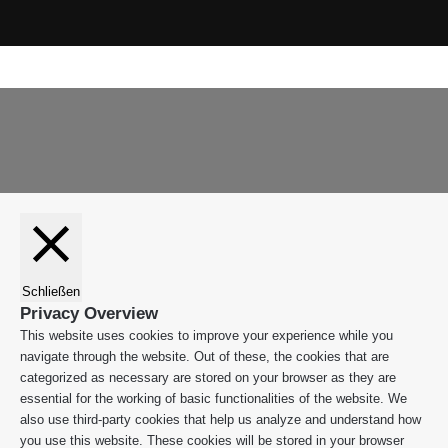
Instagram
WhatsApp
Facebook
X
WhatsApp
Leiblachtal-
Telegram
Viber
Schaltfläche
App
"Zurück
zum
Anfang"
Schließen
Privacy Overview
This website uses cookies to improve your experience while you
navigate through the website. Out of these, the cookies that are
categorized as necessary are stored on your browser as they are
essential for the working of basic functionalities of the website. We
also use third-party cookies that help us analyze and understand how
you use this website. These cookies will be stored in your browser