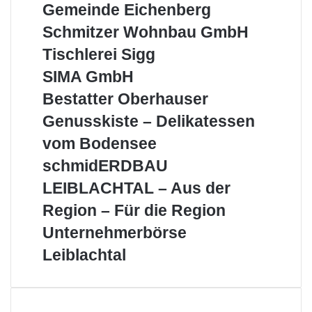
Gemeinde
Gemeinde Eichenberg
Eichenberg
Schmitzer
Schmitzer Wohnbau GmbH
Wohnbau
Tischlerei
Tischlerei Sigg
GmbH
Sigg
SIMA
SIMA GmbH
GmbH
Bestatter
Bestatter Oberhauser
Oberhauser
Genusskiste
Genusskiste – Delikatessen
–
vom Bodensee
Delikatessen
vom
schmidERDBAU
schmidERDBAU
Bodensee
LEIBLACHTAL
LEIBLACHTAL – Aus der
–
Aus
Region – Für die Region
der
Unternehmerbörse
Unternehmerbörse
Region
Leiblachtal
–
Leiblachtal
Für
die
Region