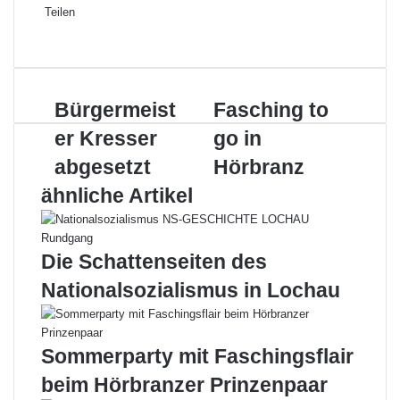
Teilen
Facebook
X
LinkedIn
Pinterest
WhatsApp
Teile
Drucken
per
E-
Mail
Bürgermeister
Fasching
Bürgermeist
Fasching to
Kresser
to
er Kresser
go in
abgesetzt
go
in
abgesetzt
Hörbranz
Hörbranz
ähnliche Artikel
Die Schattenseiten des
Nationalsozialismus in Lochau
Sommerparty mit Faschingsflair
beim Hörbranzer Prinzenpaar