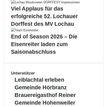
Viel Applaus für das
erfolgreiche 52. Lochauer
Dorffest des MV Lochau
End of Season 2026 – Die
Eisenreiter laden zum
Saisonabschluss
Unterstützer
Leiblachtal
Leiblachtal erleben
erleben
Gemeinde
Gemeinde Hörbranz
Hörbranz
Brauereigasthof
Brauereigasthof Reiner
Reiner
Gemeinde
Gemeinde Hohenweiler
Hohenweiler