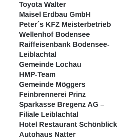
Toyota
Toyota Walter
Walter
Maisel
Maisel Erdbau GmbH
Erdbau
Peter
Peter´s KFZ Meisterbetrieb
GmbH
´s
Wellenhof
Wellenhof Bodensee
KFZ
Bodensee
Meisterbetrieb
Raiffeisenbank
Raiffeisenbank Bodensee-
Bodensee-
Leiblachtal
Leiblachtal
Gemeinde
Gemeinde Lochau
Lochau
HMP-
HMP-Team
Team
Gemeinde
Gemeinde Möggers
Möggers
Feinbrennerei
Feinbrennerei Prinz
Prinz
Sparkasse
Sparkasse Bregenz AG –
Bregenz
Filiale Leiblachtal
AG
–
Hotel
Hotel Restaurant Schönblick
Filiale
Restaurant
Autohaus
Autohaus Natter
Leiblachtal
Schönblick
Natter