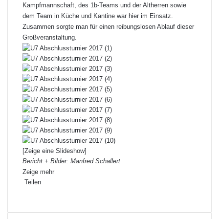
Kampfmannschaft, des 1b-Teams und der Altherren sowie
dem Team in Küche und Kantine war hier im Einsatz.
Zusammen sorgte man für einen reibungslosen Ablauf dieser
Großveranstaltung.
[Zeige eine Slideshow]
Bericht + Bilder: Manfred Schallert
Zeige mehr
Teilen
F
X
L
P
W
T
D
a
i
i
h
e
r
c
n
n
a
i
u