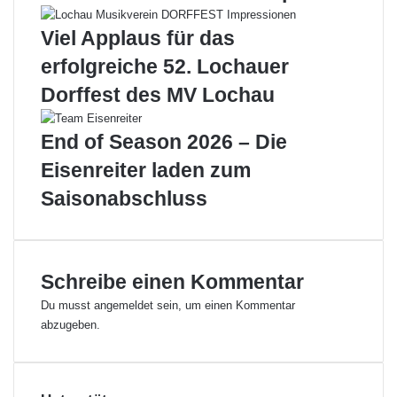
w
i
u
k
Viel Applaus für das
r
s
d
c
erfolgreiche 52. Lochauer
e
h
Dorffest des MV Lochau
z
u
u
l
r
e
End of Season 2026 – Die
g
L
Eisenreiter laden zum
r
e
o
i
Saisonabschluss
ß
b
e
l
n
a
B
c
Schreibe einen Kommentar
ü
h
h
t
Du musst
angemeldet
sein, um einen Kommentar
n
a
abzugeben.
e
l
d
e
s