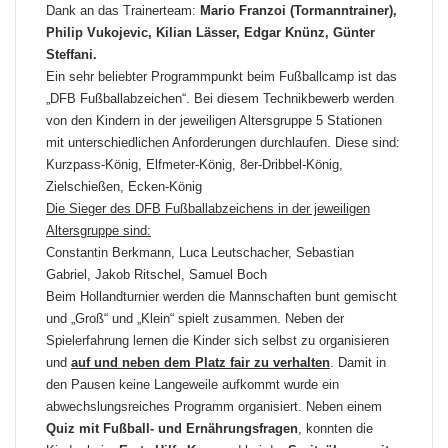
Dank an das Trainerteam:
Mario Franzoi (Tormanntrainer),
Philip Vukojevic, Kilian Lässer, Edgar Knünz, Günter
Steffani.
Ein sehr beliebter Programmpunkt beim Fußballcamp ist das
„DFB Fußballabzeichen“. Bei diesem Technikbewerb werden
von den Kindern in der jeweiligen Altersgruppe 5 Stationen
mit unterschiedlichen Anforderungen durchlaufen. Diese sind:
Kurzpass-König, Elfmeter-König, 8er-Dribbel-König,
Zielschießen, Ecken-König
Die Sieger des DFB Fußballabzeichens in der jeweiligen
Altersgruppe sind:
Constantin Berkmann, Luca Leutschacher, Sebastian
Gabriel, Jakob Ritschel, Samuel Boch
Beim Hollandturnier werden die Mannschaften bunt gemischt
und „Groß“ und „Klein“ spielt zusammen. Neben der
Spielerfahrung lernen die Kinder sich selbst zu organisieren
und
auf und neben dem Platz fair zu verhalten
. Damit in
den Pausen keine Langeweile aufkommt wurde ein
abwechslungsreiches Programm organisiert. Neben einem
Quiz mit Fußball- und Ernährungsfragen
, konnten die