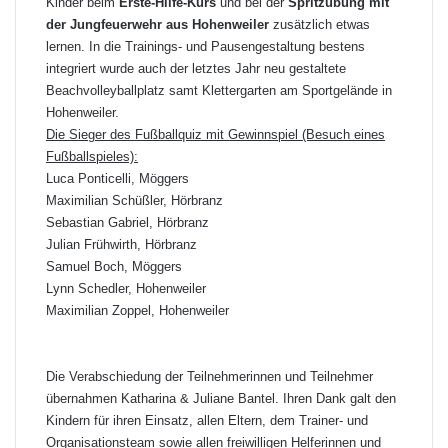
Kinder beim
Erste-Hilfe-Kurs
und bei der
Spritzübung mit
der Jungfeuerwehr aus Hohenweiler
zusätzlich etwas
lernen. In die Trainings- und Pausengestaltung bestens
integriert wurde auch der letztes Jahr neu gestaltete
Beachvolleyballplatz samt Klettergarten am Sportgelände in
Hohenweiler.
Die Sieger des Fußballquiz mit Gewinnspiel (Besuch eines
Fußballspieles):
Luca Ponticelli, Möggers
Maximilian Schüßler, Hörbranz
Sebastian Gabriel, Hörbranz
Julian Frühwirth, Hörbranz
Samuel Boch, Möggers
Lynn Schedler, Hohenweiler
Maximilian Zoppel, Hohenweiler
Die Verabschiedung der Teilnehmerinnen und Teilnehmer
übernahmen Katharina & Juliane Bantel. Ihren Dank galt den
Kindern für ihren Einsatz, allen Eltern, dem Trainer- und
Organisationsteam sowie allen freiwilligen Helferinnen und