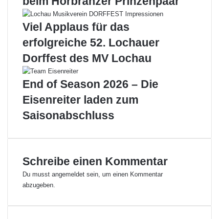
beim Hörbranzer Prinzenpaar
e
6
u
:
e
L
Viel Applaus für das
r
o
erfolgreiche 52. Lochauer
w
c
e
h
Dorffest des MV Lochau
h
a
r
u
End of Season 2026 – Die
e
r
Eisenreiter laden zum
F
Saisonabschluss
i
n
a
n
z
Schreibe einen Kommentar
e
Du musst
angemeldet
sein, um einen Kommentar
n
abzugeben.
s
i
n
d