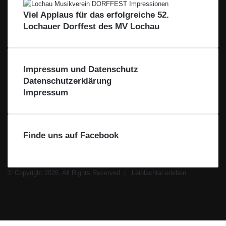
l
a
Viel Applaus für das erfolgreiche 52.
a
c
Lochauer Dorffest des MV Lochau
c
h
h
t
t
a
a
l
Impressum und Datenschutz
l
Datenschutzerklärung
Impressum
Finde uns auf Facebook
© Copyright 2026, All Rights Reserved |
Leiblachtal erleben
Facebook
X
Instagram
WhatsApp
Facebook
X
WhatsApp
Leiblachtal-
Telegram
Viber