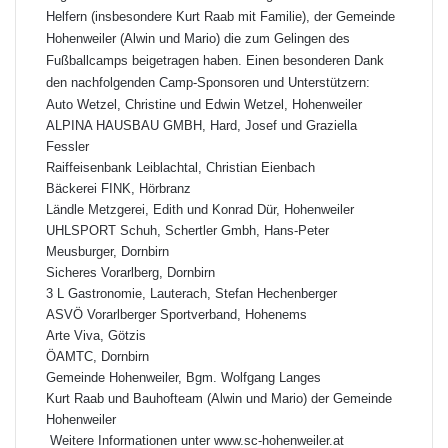
Helfern (insbesondere Kurt Raab mit Familie), der Gemeinde
Hohenweiler (Alwin und Mario) die zum Gelingen des
Fußballcamps beigetragen haben. Einen besonderen Dank
den nachfolgenden Camp-Sponsoren und Unterstützern:
Auto Wetzel, Christine und Edwin Wetzel, Hohenweiler
ALPINA HAUSBAU GMBH, Hard, Josef und Graziella
Fessler
Raiffeisenbank Leiblachtal, Christian Eienbach
Bäckerei FINK, Hörbranz
Ländle Metzgerei, Edith und Konrad Dür, Hohenweiler
UHLSPORT Schuh, Schertler Gmbh, Hans-Peter
Meusburger, Dornbirn
Sicheres Vorarlberg, Dornbirn
3 L Gastronomie, Lauterach, Stefan Hechenberger
ASVÖ Vorarlberger Sportverband, Hohenems
Arte Viva, Götzis
ÖAMTC, Dornbirn
Gemeinde Hohenweiler, Bgm. Wolfgang Langes
Kurt Raab und Bauhofteam (Alwin und Mario) der Gemeinde
Hohenweiler
Weitere Informationen unter
www.sc-hohenweiler.at