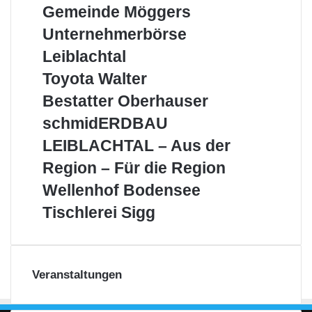
Gemeinde
Gemeinde Möggers
Leiblachtal
Möggers
Unternehmerbörse
Unternehmerbörse
Leiblachtal
Leiblachtal
Toyota
Toyota Walter
Walter
Bestatter
Bestatter Oberhauser
Oberhauser
schmidERDBAU
schmidERDBAU
LEIBLACHTAL
LEIBLACHTAL – Aus der
–
Aus
Region – Für die Region
der
Wellenhof
Wellenhof Bodensee
Region
Bodensee
–
Tischlerei
Tischlerei Sigg
Für
Sigg
die
Region
Veranstaltungen