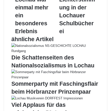
war
der
einmal
Lochauer
einmal mehr
ung in der
mehr
Schulbücherei
ein
Lochauer
ein
besonderes
besonderes
Schulbücher
Erlebnis
Erlebnis
ei
ähnliche Artikel
Die Schattenseiten des
Nationalsozialismus in Lochau
Sommerparty mit Faschingsflair
beim Hörbranzer Prinzenpaar
Viel Applaus für das