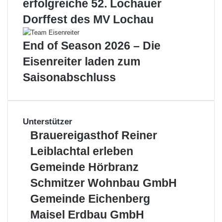
erfolgreiche 52. Lochauer
Dorffest des MV Lochau
End of Season 2026 – Die
Eisenreiter laden zum
Saisonabschluss
Unterstützer
Brauereigasthof
Brauereigasthof Reiner
Reiner
Leiblachtal
Leiblachtal erleben
erleben
Gemeinde
Gemeinde Hörbranz
Hörbranz
Schmitzer
Schmitzer Wohnbau GmbH
Wohnbau
Gemeinde
Gemeinde Eichenberg
GmbH
Eichenberg
Maisel
Maisel Erdbau GmbH
Erdbau