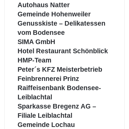
Autohaus
Autohaus Natter
GmbH
Natter
Gemeinde
Gemeinde Hohenweiler
Hohenweiler
Genusskiste
Genusskiste – Delikatessen
–
vom Bodensee
Delikatessen
vom
SIMA
SIMA GmbH
Bodensee
GmbH
Hotel
Hotel Restaurant Schönblick
Restaurant
HMP-
HMP-Team
Schönblick
Team
Peter
Peter´s KFZ Meisterbetrieb
´s
Feinbrennerei
Feinbrennerei Prinz
KFZ
Prinz
Meisterbetrieb
Raiffeisenbank
Raiffeisenbank Bodensee-
Bodensee-
Leiblachtal
Leiblachtal
Sparkasse
Sparkasse Bregenz AG –
Bregenz
Filiale Leiblachtal
AG
–
Gemeinde
Gemeinde Lochau
Filiale
Lochau