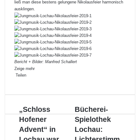
ließ man diese bestens gelungene Nikolausfeier harmonisch
ausklingen.
Bericht + Bilder: Manfred Schallert
Zeige mehr
Teilen
Facebook
X
LinkedIn
Pinterest
WhatsApp
Teile
Drucken
per
E-
Mail
„Schloss
Bücherei-
„Schloss
Bücherei-
Hofener
Spielothek
Hofener
Spielothek
Advent“
Lochau:
in
Lichterstimmung
Advent“ in
Lochau:
Lochau
in
Lochau war
Lichterstimm