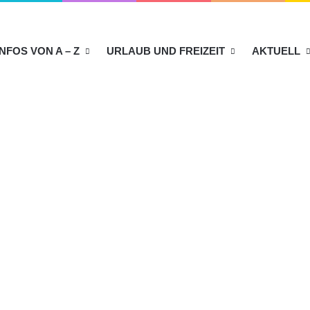
INFOS VON A – Z
URLAUB UND FREIZEIT
AKTUELL