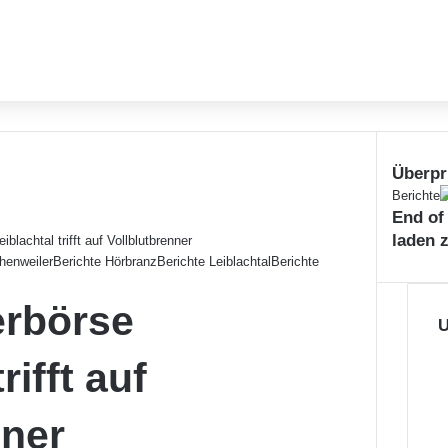
Überpr
Schließe
Berichte
End of
laden 
blachtal trifft auf Vollblutbrenner
henweiler
Berichte Hörbranz
Berichte Leiblachtal
Berichte
rbörse
U
rifft auf
nner