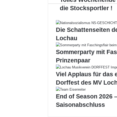
Wochenende
die Stocksportler !
für
die
Stocksportler
!
Die Schattenseiten d
Lochau
Sommerparty mit Fas
Prinzenpaar
Viel Applaus für das 
Dorffest des MV Loc
End of Season 2026 –
Saisonabschluss