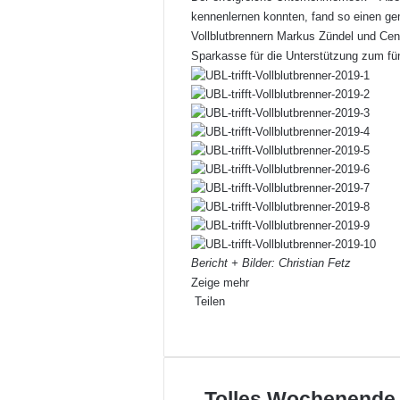
kennenlernen konnten, fand so einen g
Vollblutbrennern Markus Zündel und Cen
Sparkasse für die Unterstützung zum f
Bericht + Bilder: Christian Fetz
Zeige mehr
Teilen
Facebook
X
LinkedIn
Pinterest
WhatsApp
Teile
Drucken
per
E-
Mail
Tolles
Tolles Wochenende 