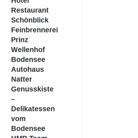
Hotel
Restaurant
Restaurant
Schönblick
Schönblick
Feinbrennerei
Feinbrennerei
Prinz
Prinz
Wellenhof
Wellenhof
Bodensee
Bodensee
Autohaus
Autohaus
Natter
Natter
Genusskiste
Genusskiste
–
–
Delikatessen
vom
Delikatessen
Bodensee
vom
Bodensee
HMP-