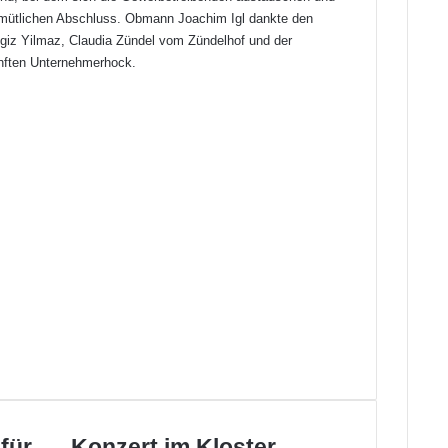
emütlichen Abschluss. Obmann Joachim Igl dankte den
giz Yilmaz, Claudia Zündel vom Zündelhof und der
ünften Unternehmerhock.
Konzert
für
Konzert im Kloster