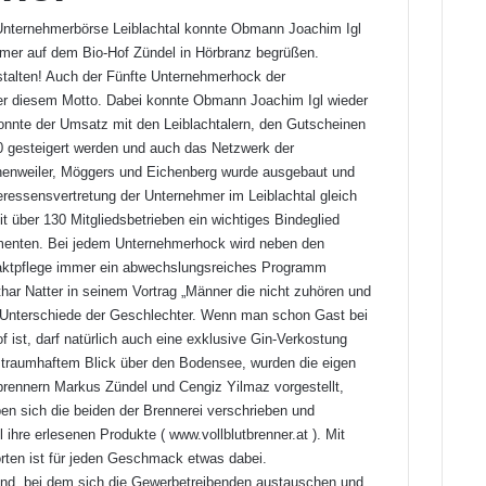
Unternehmerbörse Leiblachtal konnte Obmann Joachim Igl
mer auf dem Bio-Hof Zündel in Hörbranz begrüßen.
talten! Auch der Fünfte Unternehmerhock der
ter diesem Motto. Dabei konnte Obmann Joachim Igl wieder
konnte der Umsatz mit den Leiblachtalern, den Gutscheinen
0 gesteigert werden und auch das Netzwerk der
enweiler, Möggers und Eichenberg wurde ausgebaut und
teressensvertretung der Unternehmer im Leiblachtal gleich
t über 130 Mitgliedsbetrieben ein wichtiges Bindeglied
umenten. Bei jedem Unternehmerhock wird neben den
ktpflege immer ein abwechslungsreiches Programm
har Natter in seinem Vortrag „Männer die nicht zuhören und
n Unterschiede der Geschlechter. Wenn man schon Gast bei
 ist, darf natürlich auch eine exklusive Gin-Verkostung
t traumhaftem Blick über den Bodensee, wurden die eigen
brennern Markus Zündel und Cengiz Yilmaz vorgestellt,
ben sich die beiden der Brennerei verschrieben und
l ihre erlesenen Produkte (
www.vollblutbrenner.at
). Mit
ten ist für jeden Geschmack etwas dabei.
end, bei dem sich die Gewerbetreibenden austauschen und