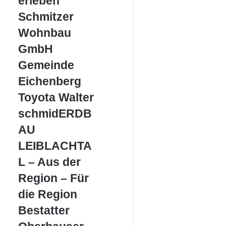
erleben
Schmitzer
Schmitzer
Wohnbau
Wohnbau
GmbH
GmbH
Gemeinde
Gemeinde
Eichenberg
Eichenberg
Toyota
Toyota Walter
Walter
schmidERDBAU
schmidERDB
LEIBLACHTAL
AU
–
Aus
LEIBLACHTA
der
L – Aus der
Region
–
Region – Für
Für
die Region
die
Region
Bestatter
Bestatter
Oberhauser