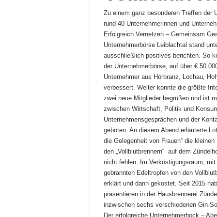
Zu einem ganz besonderen Treffen der 
rund 40 Unternehmerinnen und Unterneh
Erfolgreich Vernetzen – Gemeinsam Ges
Unternehmerbörse Leiblachtal stand un
ausschließlich positives berichten. So 
der Unternehmerbörse, auf über € 50.00
Unternehmer aus Hörbranz, Lochau, Hoh
verbessert. Weiter konnte die größte In
zwei neue Mitglieder begrüßen und ist mi
zwischen Wirtschaft, Politik und Kons
Unternehmensgesprächen und der Konta
geboten. An diesem Abend erläuterte Lot
die Gelegenheit von Frauen“ die kleine
den „Vollblutbrennern“ auf dem Zündelhof
nicht fehlen. Im Verköstigungsraum, mi
gebrannten Edeltropfen von den Vollblut
erklärt und dann gekostet. Seit 2015 ha
präsentieren in der Hausbrennerei Zünde
inzwischen sechs verschiedenen Gin-Sor
Der erfolgreiche Unternehmerhock – Ab