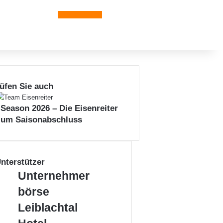
Leiblachtal-App
üfen Sie auch
n
 Season 2026 – Die Eisenreiter
zum Saisonabschluss
nterstützer
Unternehmerbörse
Unternehmer
Leiblachtal
börse
Leiblachtal
Hotel