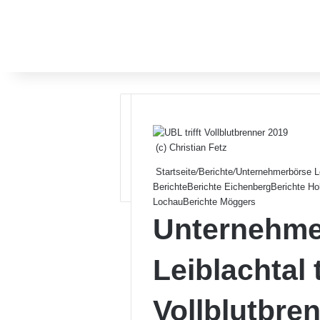
(c) Christian Fetz
Startseite
/
Berichte
/
Unternehmerbörse Lei
Berichte
Berichte Eichenberg
Berichte Ho
Lochau
Berichte Möggers
Unternehme
Leiblachtal t
Vollblutbre