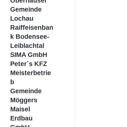
Oberhauser
Gemeinde
Gemeinde
Lochau
Lochau
Raiffeisenbank
Raiffeisenban
Bodensee-
k Bodensee-
Leiblachtal
Leiblachtal
SIMA
SIMA GmbH
GmbH
Peter
Peter´s KFZ
´s
Meisterbetrie
KFZ
Meisterbetrieb
b
Gemeinde
Gemeinde
Möggers
Möggers
Maisel
Maisel
Erdbau
Erdbau
GmbH