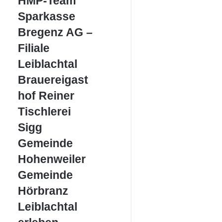
HMP-Team
Team
Sparkasse
Sparkasse
Bregenz
Bregenz AG –
AG
–
Filiale
Filiale
Leiblachtal
Leiblachtal
Brauereigasthof
Brauereigast
Reiner
hof Reiner
Tischlerei
Tischlerei
Sigg
Sigg
Gemeinde
Gemeinde
Hohenweiler
Hohenweiler
Gemeinde
Gemeinde
Hörbranz
Hörbranz
Leiblachtal
Leiblachtal
erleben