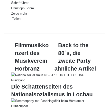
Schriftführer
Christoph Sohm
Zeige mehr
Teilen
Facebook
X
LinkedIn
Pinterest
WhatsApp
Teile
Drucken
per
E-
Mail
Filmmusikkonzert
Back
Filmmusikko
Back to the
des
to
nzert des
80´s, die
Musikverein
the
Hörbranz
80
Musikverein
zweite Party
´s,
Hörbranz
ähnliche Artikel
die
zweite
Party
Die Schattenseiten des
Nationalsozialismus in Lochau