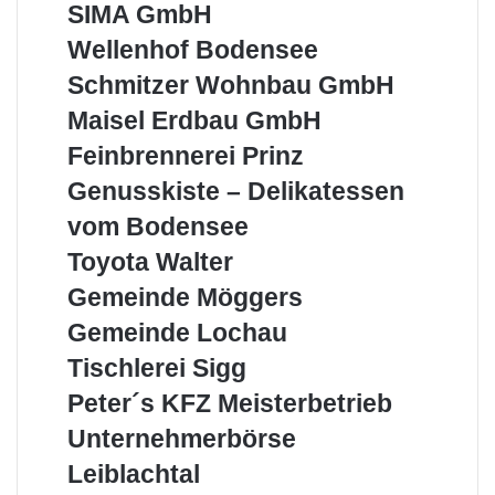
SIMA
SIMA GmbH
Leiblachtal
GmbH
Wellenhof
Wellenhof Bodensee
Bodensee
Schmitzer
Schmitzer Wohnbau GmbH
Wohnbau
Maisel
Maisel Erdbau GmbH
GmbH
Erdbau
Feinbrennerei
Feinbrennerei Prinz
GmbH
Prinz
Genusskiste
Genusskiste – Delikatessen
–
vom Bodensee
Delikatessen
vom
Toyota
Toyota Walter
Bodensee
Walter
Gemeinde
Gemeinde Möggers
Möggers
Gemeinde
Gemeinde Lochau
Lochau
Tischlerei
Tischlerei Sigg
Sigg
Peter
Peter´s KFZ Meisterbetrieb
´s
Unternehmerbörse
Unternehmerbörse
KFZ
Leiblachtal
Meisterbetrieb
Leiblachtal