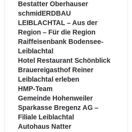
Bestatter
Bestatter Oberhauser
Oberhauser
schmidERDBAU
schmidERDBAU
LEIBLACHTAL
LEIBLACHTAL – Aus der
–
Aus
Region – Für die Region
der
Raiffeisenbank
Raiffeisenbank Bodensee-
Region
Bodensee-
–
Leiblachtal
Leiblachtal
Für
Hotel
Hotel Restaurant Schönblick
die
Restaurant
Region
Brauereigasthof
Brauereigasthof Reiner
Schönblick
Reiner
Leiblachtal
Leiblachtal erleben
erleben
HMP-
HMP-Team
Team
Gemeinde
Gemeinde Hohenweiler
Hohenweiler
Sparkasse
Sparkasse Bregenz AG –
Bregenz
Filiale Leiblachtal
AG
–
Autohaus
Autohaus Natter
Filiale
Natter