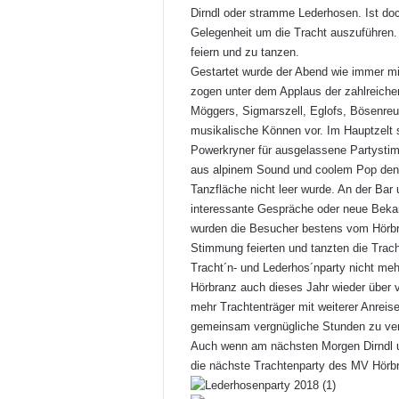
Dirndl oder stramme Lederhosen. Ist doc
Gelegenheit um die Tracht auszuführen
feiern und zu tanzen.
Gestartet wurde der Abend wie immer m
zogen unter dem Applaus der zahlreiche
Möggers, Sigmarszell, Eglofs, Bösenreu
musikalische Können vor. Im Hauptzelt
Powerkryner für ausgelassene Partystim
aus alpinem Sound und coolem Pop den P
Tanzfläche nicht leer wurde. An der Bar 
interessante Gespräche oder neue Beka
wurden die Besucher bestens vom Hörbr
Stimmung feierten und tanzten die Tracht
Tracht´n- und Lederhos´nparty nicht meh
Hörbranz auch dieses Jahr wieder über 
mehr Trachtenträger mit weiterer Anreis
gemeinsam vergnügliche Stunden zu verb
Auch wenn am nächsten Morgen Dirndl u
die nächste Trachtenparty des MV Hörbr