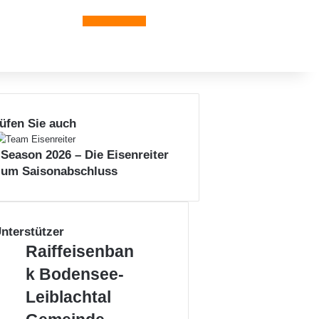
Leiblachtal-App
üfen Sie auch
 Season 2026 – Die Eisenreiter
zum Saisonabschluss
nterstützer
R
Raiffeisenban
a
k Bodensee-
i
f
Leiblachtal
f
G