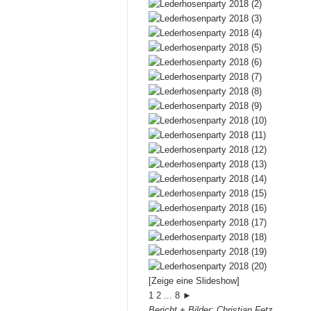
[Zeige eine Slideshow]
1
2
...
8
►
Bericht + Bilder: Christian Fetz