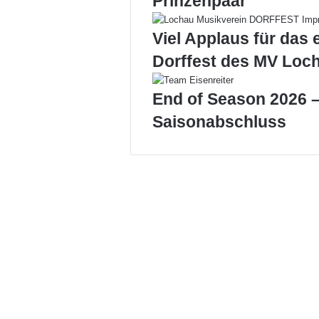
Prinzenpaar
e
n
Viel Applaus für das 
L
o
Dorffest des MV Loc
c
h
End of Season 2026 –
a
u
Saisonabschluss
e
r
G
e
m
e
i
n
d
e
h
a
u