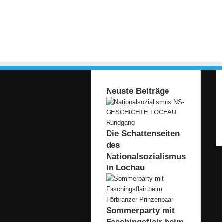
s
e
s
m
i
t
„
T
a
Neuste Beiträge
g
d
e
r
Die Schattenseiten
o
des
f
Nationalsozialismus
f
in Lochau
e
n
e
n
Sommerparty mit
T
Faschingsflair beim
ü