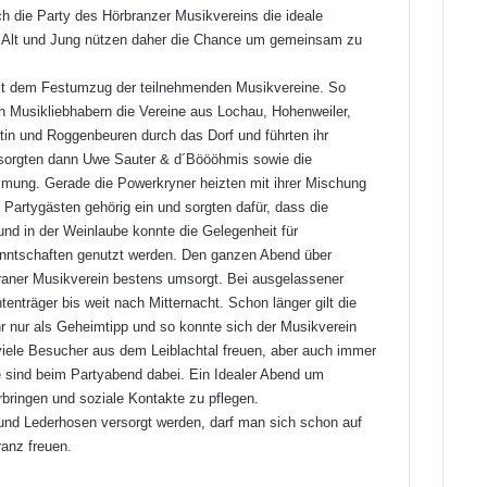
h die Party des Hörbranzer Musikvereins die ideale
. Alt und Jung nützen daher die Chance um gemeinsam zu
it dem Festumzug der teilnehmenden Musikvereine. So
n Musikliebhabern die Vereine aus Lochau, Hohenweiler,
tin und Roggenbeuren durch das Dorf und führten ihr
 sorgten dann Uwe Sauter & d´Böööhmis sowie die
mung. Gerade die Powerkryner heizten mit ihrer Mischung
artygästen gehörig ein und sorgten dafür, dass die
und in der Weinlaube konnte die Gelegenheit für
nntschaften genutzt werden. Den ganzen Abend über
aner Musikverein bestens umsorgt. Bei ausgelassener
enträger bis weit nach Mitternacht. Schon länger gilt die
r nur als Geheimtipp und so konnte sich der Musikverein
viele Besucher aus dem Leiblachtal freuen, aber auch immer
e sind beim Partyabend dabei. Ein Idealer Abend um
ringen und soziale Kontakte zu pflegen.
nd Lederhosen versorgt werden, darf man sich schon auf
anz freuen.