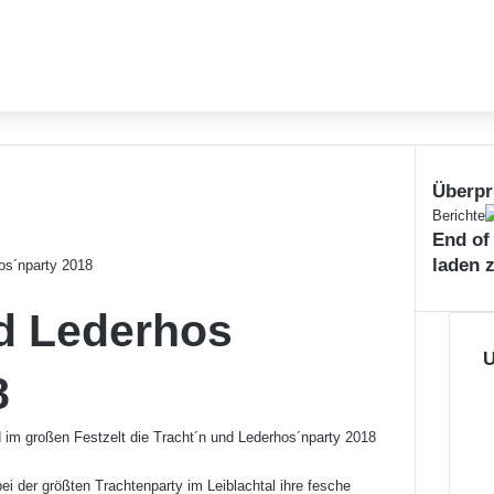
Überpr
S
Berichte
End of
c
h
laden 
os´nparty 2018
l
i
d Lederhos
e
ß
U
8
e
n
im großen Festzelt die Tracht´n und Lederhos´nparty 2018
ei der größten Trachtenparty im Leiblachtal ihre fesche