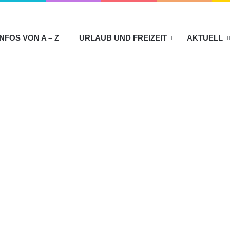
INFOS VON A – Z
URLAUB UND FREIZEIT
AKTUELL