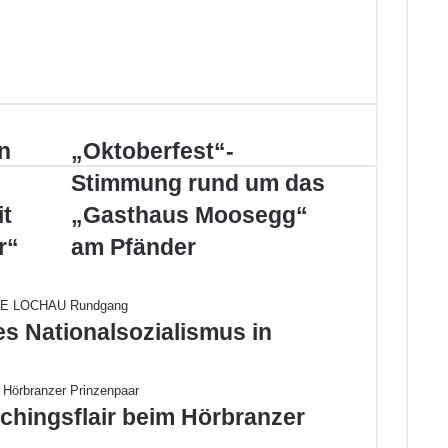
n
„
„Oktoberfest“-
O
Stimmung rund um das
k
t
t
„Gasthaus Moosegg“
o
r“
am Pfänder
b
e
r
f
es Nationalsozialismus in
e
s
t
“
chingsflair beim Hörbranzer
-
S