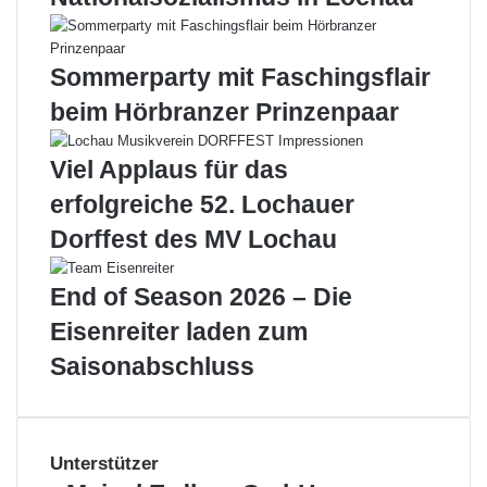
L
i
e
n
d
t
Sommerparty mit Faschingsflair
e
e
beim Hörbranzer Prinzenpaar
r
r
h
s
o
a
Viel Applaus für das
s
i
erfolgreiche 52. Lochauer
´
s
n
o
Dorffest des MV Lochau
p
n
a
!
End of Season 2026 – Die
r
t
Eisenreiter laden zum
y
Saisonabschluss
2
0
1
8
Unterstützer