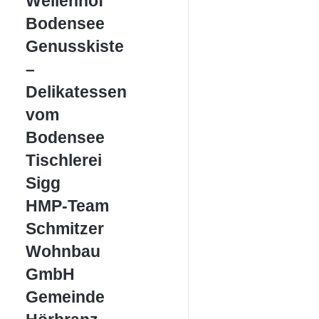
Wellenhof
Bodensee
Bodensee
Genusskiste
Genusskiste
–
–
Delikatessen
vom
Delikatessen
Bodensee
vom
Bodensee
Tischlerei
Tischlerei
Sigg
Sigg
HMP-
HMP-Team
Team
Schmitzer
Schmitzer
Wohnbau
Wohnbau
GmbH
GmbH
Gemeinde
Gemeinde
Hörbranz