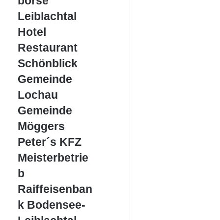
börse
Leiblachtal
Hotel
Hotel
Restaurant
Restaurant
Schönblick
Schönblick
Gemeinde
Gemeinde
Lochau
Lochau
Gemeinde
Gemeinde
Möggers
Möggers
Peter
Peter´s KFZ
´s
Meisterbetrie
KFZ
Meisterbetrieb
b
Raiffeisenbank
Raiffeisenban
Bodensee-
k Bodensee-
Leiblachtal