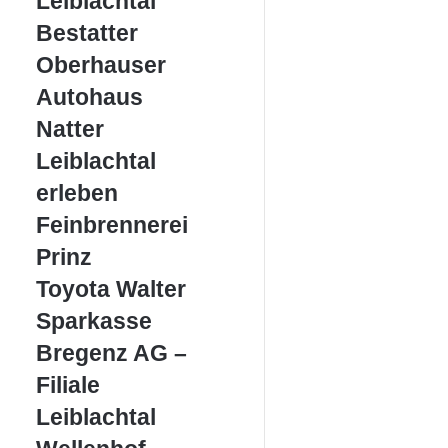
Leiblachtal
Bestatter
Bestatter
Oberhauser
Oberhauser
Autohaus
Autohaus
Natter
Natter
Leiblachtal
Leiblachtal
erleben
erleben
Feinbrennerei
Feinbrennerei
Prinz
Prinz
Toyota
Toyota Walter
Walter
Sparkasse
Sparkasse
Bregenz
Bregenz AG –
AG
–
Filiale
Filiale
Leiblachtal
Leiblachtal
Wellenhof