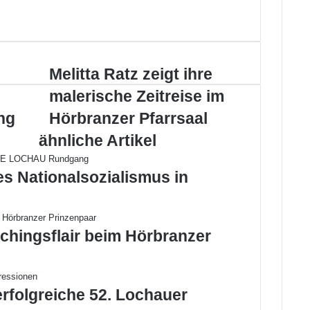
Melitta
Melitta Ratz zeigt ihre
Ratz
malerische Zeitreise im
zeigt
ihre
ng
Hörbranzer Pfarrsaal
malerische
ähnliche Artikel
Zeitreise
im
Hörbranzer
es Nationalsozialismus in
Pfarrsaal
chingsflair beim Hörbranzer
erfolgreiche 52. Lochauer