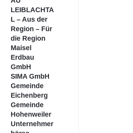
AU
–
Aus
LEIBLACHTA
der
L – Aus der
Region
–
Region – Für
Für
die Region
die
Region
Maisel
Maisel
Erdbau
Erdbau
GmbH
GmbH
SIMA
SIMA GmbH
GmbH
Gemeinde
Gemeinde
Eichenberg
Eichenberg
Gemeinde
Gemeinde
Hohenweiler
Hohenweiler
Unternehmerbörse
Unternehmer
Leiblachtal