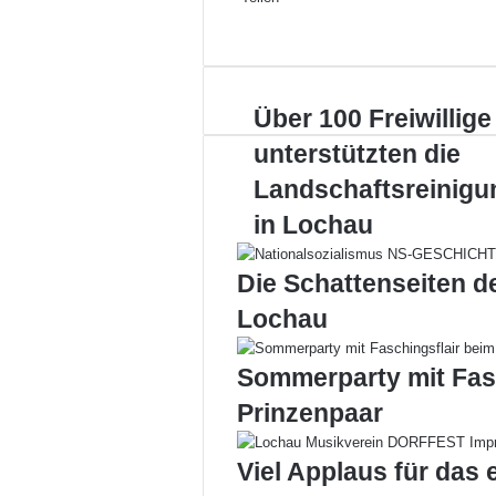
Facebook
X
LinkedIn
Pinterest
WhatsApp
Teile
Drucken
per
E-
Mail
Über
Über 100 Freiwillige
100
unterstützten die
Freiwillige
unterstützten
Landschaftsreinigu
die
in Lochau
Landschaftsreinigung
in
Lochau
Die Schattenseiten d
Lochau
Sommerparty mit Fas
Prinzenpaar
Viel Applaus für das 