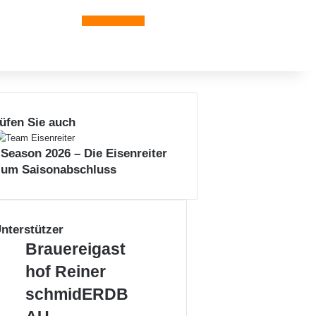
Leiblachtal-App
üfen Sie auch
n
 Season 2026 – Die Eisenreiter
zum Saisonabschluss
nterstützer
Brauereigasthof
Brauereigast
Reiner
hof Reiner
schmidERDBAU
schmidERDB
LEIBLACHTAL