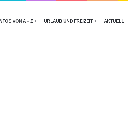
INFOS VON A – Z
URLAUB UND FREIZEIT
AKTUELL