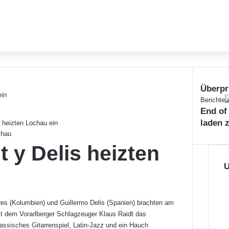
Überpr
Schließe
Berichte
End of
laden 
s heizten Lochau ein
chau
t y Delis heizten
U
orres (Kolumbien) und Guillermo Delis (Spanien) brachten am
 dem Vorarlberger Schlagzeuger Klaus Raidt das
ssisches Gitarrenspiel, Latin-Jazz und ein Hauch