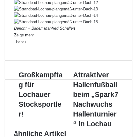
Bericht + Bilder: Manfred Schallert
Zeige mehr
Teilen
Facebook
X
LinkedIn
Pinterest
WhatsApp
Teile
Drucken
per
E-
Mail
Großkampftag
Attraktiver
Großkampfta
Attraktiver
für
Hallenfußball
g für
Hallenfußball
Lochauer
beim
Stocksportler!
„Spark7
Lochauer
beim „Spark7
Nachwuchs
Stocksportle
Nachwuchs
Hallenturnier“
in
r!
Hallenturnier
Lochau
“ in Lochau
ähnliche Artikel