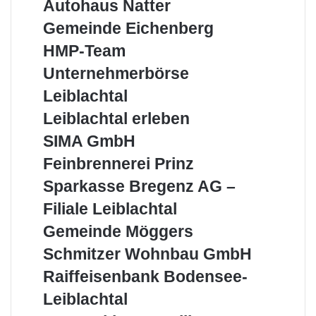
Autohaus
Autohaus Natter
Natter
Gemeinde
Gemeinde Eichenberg
Eichenberg
HMP-
HMP-Team
Team
Unternehmerbörse
Unternehmerbörse
Leiblachtal
Leiblachtal
Leiblachtal
Leiblachtal erleben
erleben
SIMA
SIMA GmbH
GmbH
Feinbrennerei
Feinbrennerei Prinz
Prinz
Sparkasse
Sparkasse Bregenz AG –
Bregenz
Filiale Leiblachtal
AG
–
Gemeinde
Gemeinde Möggers
Filiale
Möggers
Schmitzer
Schmitzer Wohnbau GmbH
Leiblachtal
Wohnbau
Raiffeisenbank
Raiffeisenbank Bodensee-
GmbH
Bodensee-
Leiblachtal
Leiblachtal