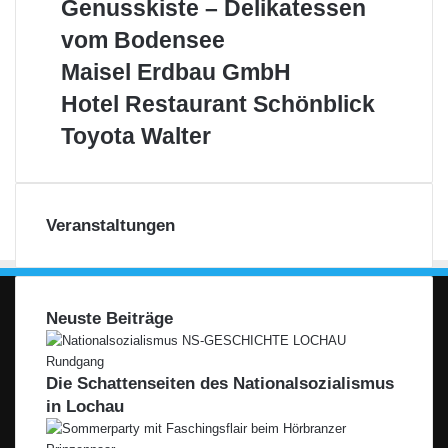
Genusskiste
Genusskiste – Delikatessen
–
vom Bodensee
Delikatessen
vom
Maisel
Maisel Erdbau GmbH
Bodensee
Erdbau
Hotel
Hotel Restaurant Schönblick
GmbH
Restaurant
Toyota
Toyota Walter
Schönblick
Walter
Veranstaltungen
Neuste Beiträge
Die Schattenseiten des Nationalsozialismus
in Lochau