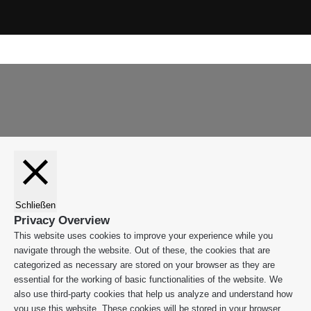
Instagram
WhatsApp
Facebook
X
WhatsApp
Leiblachtal-
Telegram
Viber
Schaltfläche
App
"Zurück
zum
Anfang"
Schließen
Privacy Overview
This website uses cookies to improve your experience while you
navigate through the website. Out of these, the cookies that are
categorized as necessary are stored on your browser as they are
essential for the working of basic functionalities of the website. We
also use third-party cookies that help us analyze and understand how
you use this website. These cookies will be stored in your browser