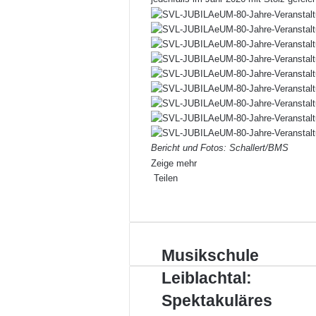
Bericht und Fotos: Schallert/BMS
Zeige mehr
Teilen
Facebook
X
LinkedIn
Pinterest
WhatsApp
Teile
Drucken
per
E-
Mail
Musikschule
Musikschule
Leiblachtal:
Leiblachtal:
Spektakuläres
Showprogramm
Spektakuläres
zum