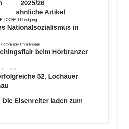
m
2025/26
erfolgreichen
Saison
ähnliche Artikel
2025/26
es Nationalsozialismus in
chingsflair beim Hörbranzer
erfolgreiche 52. Lochauer
hau
 Die Eisenreiter laden zum