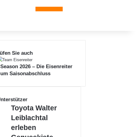
Leiblachtal-App
üfen Sie auch
n
 Season 2026 – Die Eisenreiter
zum Saisonabschluss
nterstützer
Toyota
Toyota Walter
Walter
Leiblachtal
Leiblachtal
erleben
erleben
Genusskiste