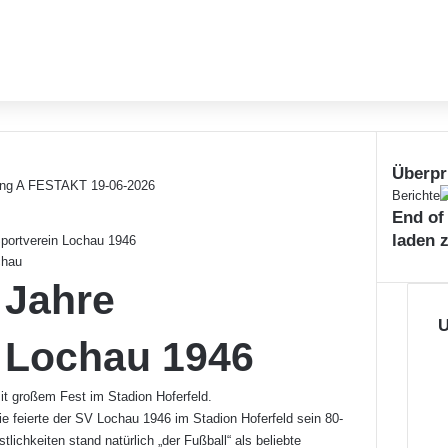
Überpr
Schließe
Berichte
End of
laden 
Sportverein Lochau 1946
chau
 Jahre
U
 Lochau 1946
it großem Fest im Stadion Hoferfeld.
e feierte der SV Lochau 1946 im Stadion Hoferfeld sein 80-
tlichkeiten stand natürlich „der Fußball“ als beliebte