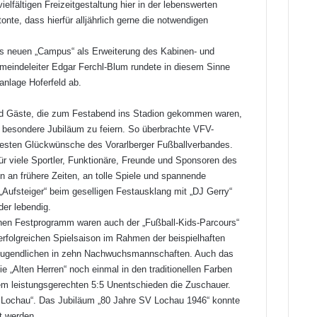
ielfältigen Freizeitgestaltung hier in der lebenswerten
e, dass hierfür alljährlich gerne die notwendigen
es neuen „Campus“ als Erweiterung des Kabinen- und
emeindeleiter Edgar Ferchl-Blum rundete in diesem Sinne
anlage Hoferfeld ab.
und Gäste, die zum Festabend ins Stadion gekommen waren,
esondere Jubiläum zu feiern. So überbrachte VFV-
besten Glückwünsche des Vorarlberger Fußballverbandes.
ür viele Sportler, Funktionäre, Freunde und Sponsoren des
 an frühere Zeiten, an tolle Spiele und spannende
„Aufsteiger“ beim geselligen Festausklang mit „DJ Gerry“
er lebendig.
hen Festprogramm waren auch der „Fußball-Kids-Parcours“
 erfolgreichen Spielsaison im Rahmen der beispielhaften
 Jugendlichen in zehn Nachwuchsmannschaften. Auch das
e „Alten Herren“ noch einmal in den traditionellen Farben
nem leistungsgerechten 5:5 Unentschieden die Zuschauer.
o Lochau“. Das Jubiläum „80 Jahre SV Lochau 1946“ konnte
rt werden.