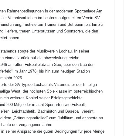
uten Rahmenbedingungen in der modernen Sportanlage Am
ler Verantwortlichen im bestens aufgestellten Verein SV
einsführung, motivierten Trainern und Betreuern bis hin zu
nd Helfern, treuen Unterstützern und Sponsoren, die den
eitet haben.
stabends sorgte der Musikverein Lochau. In seiner
h einmal zurück auf die abwechslungsreiche
1946 am alten Fußballplatz am See, über den Bau der
ferfeld“ im Jahr 1978, bis hin zum heutigen Stadion
umsjahr 2026.
erte der SV typico Lochau als Vizemeister der Eliteliga
nalliga West, der höchsten Spielklasse im österreichischen
n ein weiteres Kapitel seiner Erfolgsgeschichte.
d 800 Mitglieder in acht Sportarten wie Fußball,
ießen, Leichtathletik, Badminton und Baseball vereint,
id dem „Gründungsmitglied“ zum Jubiläum und erinnerte an
 Laufe der vergangenen Jahre.
 in seiner Ansprache die guten Bedingungen für jede Menge