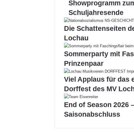
Showprogramm zu
Schuljahresende
Schuljahresende
Die Schattenseiten d
Lochau
Sommerparty mit Fas
Prinzenpaar
Viel Applaus für das 
Dorffest des MV Loc
End of Season 2026 –
Saisonabschluss