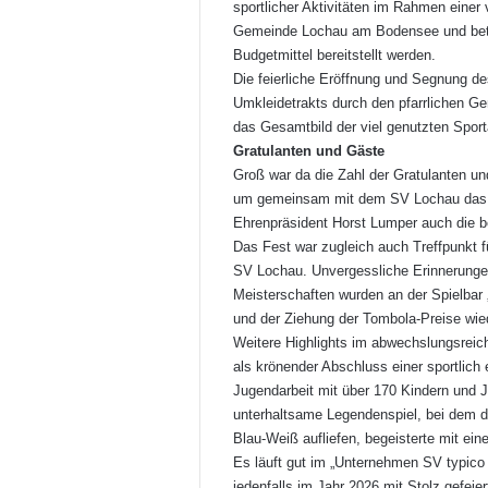
sportlicher Aktivitäten im Rahmen einer v
Gemeinde Lochau am Bodensee und betont
Budgetmittel bereitstellt werden.
Die feierliche Eröffnung und Segnung d
Umkleidetrakts durch den pfarrlichen G
das Gesamtbild der viel genutzten Sport
Gratulanten und Gäste
Groß war da die Zahl der Gratulanten 
um gemeinsam mit dem SV Lochau das b
Ehrenpräsident Horst Lumper auch die 
Das Fest war zugleich auch Treffpunkt f
SV Lochau. Unvergessliche Erinnerungen
Meisterschaften wurden an der Spielbar 
und der Ziehung der Tombola-Preise wied
Weitere Highlights im abwechslungsreic
als krönender Abschluss einer sportlich
Jugendarbeit mit über 170 Kindern und
unterhaltsame Legendenspiel, bei dem di
Blau-Weiß aufliefen, begeisterte mit ei
Es läuft gut im „Unternehmen SV typic
jedenfalls im Jahr 2026 mit Stolz gefeie