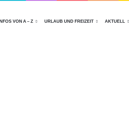
INFOS VON A – Z
URLAUB UND FREIZEIT
AKTUELL