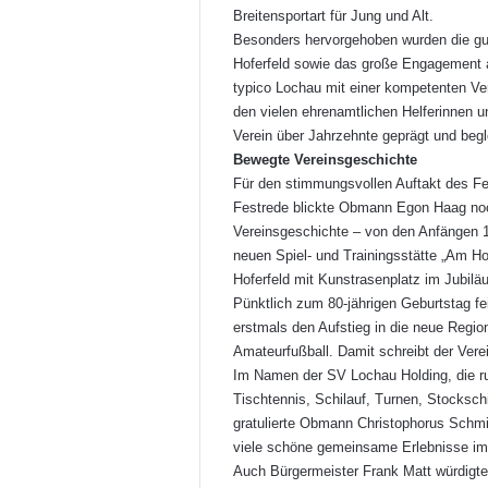
Breitensportart für Jung und Alt.
Besonders hervorgehoben wurden die g
Hoferfeld sowie das große Engagement al
typico Lochau mit einer kompetenten Ver
den vielen ehrenamtlichen Helferinnen u
Verein über Jahrzehnte geprägt und begl
Bewegte Vereinsgeschichte
Für den stimmungsvollen Auftakt des Fe
Festrede blickte Obmann Egon Haag noc
Vereinsgeschichte – von den Anfängen 
neuen Spiel- und Trainingsstätte „Am Ho
Hoferfeld mit Kunstrasenplatz im Jubilä
Pünktlich zum 80-jährigen Geburtstag fei
erstmals den Aufstieg in die neue Regio
Amateurfußball. Damit schreibt der Verei
Im Namen der SV Lochau Holding, die run
Tischtennis, Schilauf, Turnen, Stocksch
gratulierte Obmann Christophorus Schm
viele schöne gemeinsame Erlebnisse im
Auch Bürgermeister Frank Matt würdigte