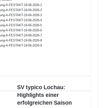
SV
SV typico Lochau:
typico
Highlights einer
Lochau:
Highlights
erfolgreichen Saison
einer