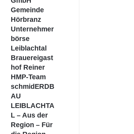
GmbH
Gemeinde
Gemeinde
Hörbranz
Hörbranz
Unternehmerbörse
Unternehmer
Leiblachtal
börse
Leiblachtal
Brauereigasthof
Brauereigast
Reiner
hof Reiner
HMP-
HMP-Team
Team
schmidERDBAU
schmidERDB
LEIBLACHTAL
AU
–
Aus
LEIBLACHTA
der
L – Aus der
Region
–
Region – Für
Für