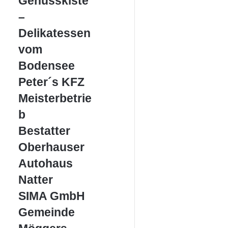
Genusskiste
–
–
Delikatessen
vom
Delikatessen
Bodensee
vom
Bodensee
Peter
Peter´s KFZ
´s
Meisterbetrie
KFZ
Meisterbetrieb
b
Bestatter
Bestatter
Oberhauser
Oberhauser
Autohaus
Autohaus
Natter
Natter
SIMA
SIMA GmbH
GmbH
Gemeinde
Gemeinde
Möggers