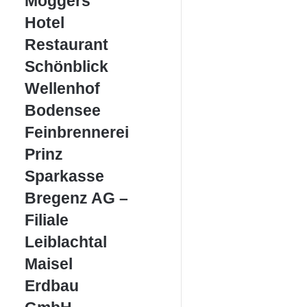
Möggers
Hotel
Hotel
Restaurant
Restaurant
Schönblick
Schönblick
Wellenhof
Wellenhof
Bodensee
Bodensee
Feinbrennerei
Feinbrennerei
Prinz
Prinz
Sparkasse
Sparkasse
Bregenz
Bregenz AG –
AG
–
Filiale
Filiale
Leiblachtal
Leiblachtal
Maisel
Maisel
Erdbau
Erdbau
GmbH