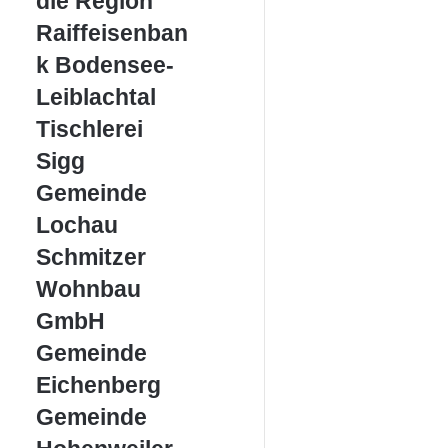
die Region
die
Region
Raiffeisenbank
Raiffeisenban
Bodensee-
k Bodensee-
Leiblachtal
Leiblachtal
Tischlerei
Tischlerei
Sigg
Sigg
Gemeinde
Gemeinde
Lochau
Lochau
Schmitzer
Schmitzer
Wohnbau
Wohnbau
GmbH
GmbH
Gemeinde
Gemeinde
Eichenberg
Eichenberg
Gemeinde
Gemeinde
Hohenweiler