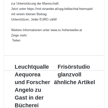
zur Unterstützung der Mannschaft.
Jetzt unter
https://mit.einander.at/spg-leiblachtal-heimspiel
mit einem kleinen Beitrag
Unterstützen. Jeder EURO zählt!
Weitere Informationen unter
www.sc-hohenweiler.at
Zeige mehr
Teilen
F
X
L
P
W
T
D
a
i
i
h
e
r
c
n
n
a
i
u
e
k
t
t
l
c
L
Leuchtqualle
F
Frisörstudio
b
e
e
s
e
k
e
r
o
d
r
A
p
e
Aequorea
glanzvoll
u
i
o
I
e
p
e
n
c
s
k
n
und Forscher
s
p
r
ähnliche Artikel
h
ö
t
E
Angelo zu
t
r
-
q
s
M
Gast in der
u
t
a
Bücherei
a
u
i