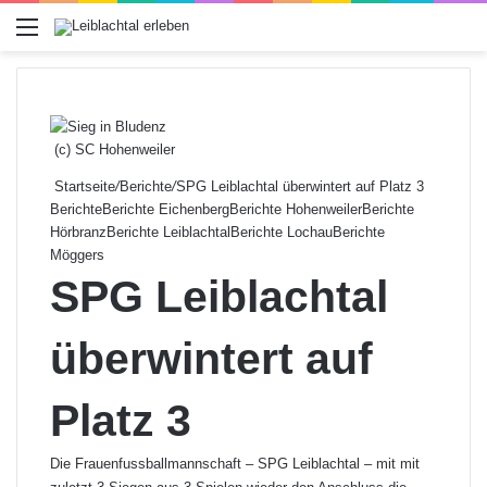
Menü
(c) SC Hohenweiler
Startseite
/
Berichte
/
SPG Leiblachtal überwintert auf Platz 3
Berichte
Berichte Eichenberg
Berichte Hohenweiler
Berichte
Hörbranz
Berichte Leiblachtal
Berichte Lochau
Berichte
Möggers
SPG Leiblachtal
überwintert auf
Platz 3
Die Frauenfussballmannschaft – SPG Leiblachtal – mit mit