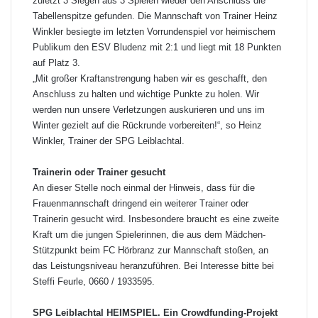
zuletzt 3 Siegen aus 3 Spielen wieder den Anschluss die
Tabellenspitze gefunden. Die Mannschaft von Trainer Heinz
Winkler besiegte im letzten Vorrundenspiel vor heimischem
Publikum den ESV Bludenz mit 2:1 und liegt mit 18 Punkten
auf Platz 3.
„Mit großer Kraftanstrengung haben wir es geschafft, den
Anschluss zu halten und wichtige Punkte zu holen. Wir
werden nun unsere Verletzungen auskurieren und uns im
Winter gezielt auf die Rückrunde vorbereiten!“, so Heinz
Winkler, Trainer der SPG Leiblachtal.
Trainerin oder Trainer gesucht
An dieser Stelle noch einmal der Hinweis, dass für die
Frauenmannschaft dringend ein weiterer Trainer oder
Trainerin gesucht wird. Insbesondere braucht es eine zweite
Kraft um die jungen Spielerinnen, die aus dem Mädchen-
Stützpunkt beim FC Hörbranz zur Mannschaft stoßen, an
das Leistungsniveau heranzuführen. Bei Interesse bitte bei
Steffi Feurle, 0660 / 1933595.
SPG Leiblachtal HEIMSPIEL. Ein Crowdfunding-Projekt