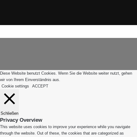
Facebook
e
X
R
Instagram
e
WhatsApp
g
Facebook
X
WhatsApp
Leiblachtal-
Telegram
Viber
i
Schaltfläche
App
o
"Zurück
n
zum
Anfang"
Diese Website benutzt Cookies. Wenn Sie die Website weiter nutzt, gehen
wir von Ihrem Einverständnis aus.
Cookie settings
ACCEPT
Schließen
Privacy Overview
This website uses cookies to improve your experience while you navigate
through the website. Out of these, the cookies that are categorized as