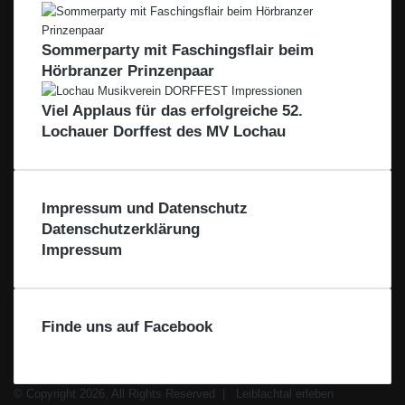
T
a
A
u
L
s
Sommerparty mit Faschingsflair beim
–
e
Hörbranzer Prinzenpaar
A
r
u
Viel Applaus für das erfolgreiche 52.
s
Lochauer Dorffest des MV Lochau
d
e
r
R
Impressum und Datenschutz
e
Datenschutzerklärung
g
Impressum
i
o
n
–
Finde uns auf Facebook
F
ü
r
d
© Copyright 2026, All Rights Reserved |
Leiblachtal erleben
i