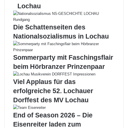
l
d
l
Lochau
l
i
e
o
A
g
Die Schattenseiten des
e
l
q
a
Nationalsozialismus in Lochau
u
n
o
z
r
v
Sommerparty mit Faschingsflair
e
o
a
l
beim Hörbranzer Prinzenpaar
u
l
n
Viel Applaus für das
d
F
erfolgreiche 52. Lochauer
o
Dorffest des MV Lochau
r
s
c
End of Season 2026 – Die
h
Eisenreiter laden zum
e