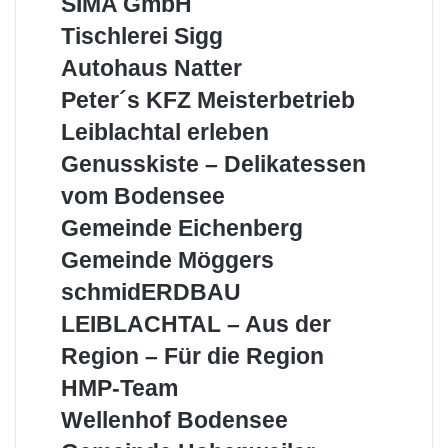
SIMA GmbH
Leiblachtal
GmbH
Tischlerei
Tischlerei Sigg
Sigg
Autohaus
Autohaus Natter
Natter
Peter
Peter´s KFZ Meisterbetrieb
´s
Leiblachtal
Leiblachtal erleben
KFZ
erleben
Meisterbetrieb
Genusskiste
Genusskiste – Delikatessen
–
vom Bodensee
Delikatessen
vom
Gemeinde
Gemeinde Eichenberg
Bodensee
Eichenberg
Gemeinde
Gemeinde Möggers
Möggers
schmidERDBAU
schmidERDBAU
LEIBLACHTAL
LEIBLACHTAL – Aus der
–
Aus
Region – Für die Region
der
HMP-
HMP-Team
Region
Team
–
Wellenhof
Wellenhof Bodensee
Für
Bodensee
Gemeinde