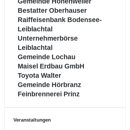
Gemeinde Hohenweiler
die
Hohenweiler
Region
Bestatter
Bestatter Oberhauser
Oberhauser
Raiffeisenbank
Raiffeisenbank Bodensee-
Bodensee-
Leiblachtal
Leiblachtal
Unternehmerbörse
Unternehmerbörse
Leiblachtal
Leiblachtal
Gemeinde
Gemeinde Lochau
Lochau
Maisel
Maisel Erdbau GmbH
Erdbau
Toyota
Toyota Walter
GmbH
Walter
Gemeinde
Gemeinde Hörbranz
Hörbranz
Feinbrennerei
Feinbrennerei Prinz
Prinz
Veranstaltungen