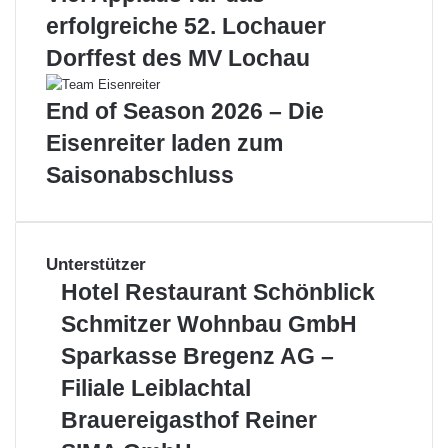
erfolgreiche 52. Lochauer
Dorffest des MV Lochau
End of Season 2026 – Die
Eisenreiter laden zum
Saisonabschluss
Unterstützer
Hotel
Hotel Restaurant Schönblick
Restaurant
Schmitzer
Schmitzer Wohnbau GmbH
Schönblick
Wohnbau
Sparkasse
Sparkasse Bregenz AG –
GmbH
Bregenz
Filiale Leiblachtal
AG
–
Brauereigasthof
Brauereigasthof Reiner
Filiale
Reiner
SIMA