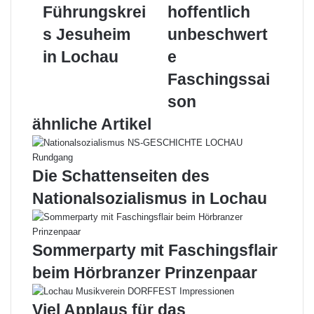
im
hoffentlich
Führungskrei
hoffentlich
Führungskreis
unbeschwerte
s Jesuheim
unbeschwert
Jesuheim
Faschingssaison
in
in Lochau
e
Lochau
Faschingssai
son
ähnliche Artikel
Die Schattenseiten des
Nationalsozialismus in Lochau
Sommerparty mit Faschingsflair
beim Hörbranzer Prinzenpaar
Viel Applaus für das