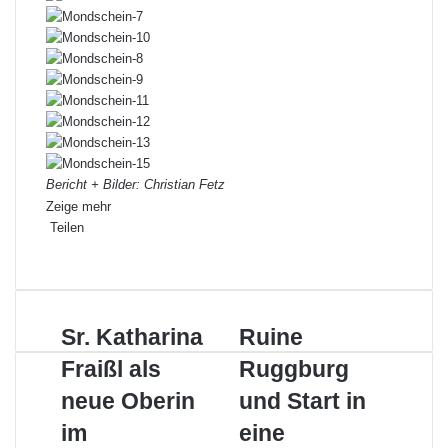
Bericht + Bilder: Christian Fetz
Zeige mehr
Teilen
Facebook
X
LinkedIn
Pinterest
WhatsApp
Teile
Drucken
per
E-
Mail
Sr.
Ruine
Sr. Katharina
Ruine
Katharina
Ruggburg
Fraißl als
Ruggburg
Fraißl
und
als
Start
neue Oberin
und Start in
neue
in
im
eine
Oberin
eine