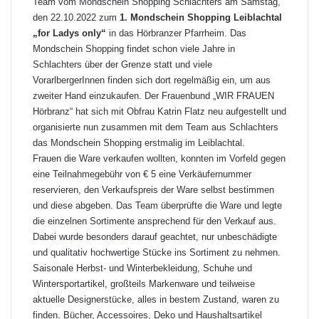
Team vom Mondschein Shopping Schlachters am Samstag,
den 22.10.2022 zum
1. Mondschein Shopping Leiblachtal
„for Ladys only“
in das Hörbranzer Pfarrheim. Das
Mondschein Shopping findet schon viele Jahre in
Schlachters über der Grenze statt und viele
VorarlbergerInnen finden sich dort regelmäßig ein, um aus
zweiter Hand einzukaufen. Der Frauenbund „WIR FRAUEN
Hörbranz“ hat sich mit Obfrau Katrin Flatz neu aufgestellt und
organisierte nun zusammen mit dem Team aus Schlachters
das Mondschein Shopping erstmalig im Leiblachtal.
Frauen die Ware verkaufen wollten, konnten im Vorfeld gegen
eine Teilnahmegebühr von € 5 eine Verkäufernummer
reservieren, den Verkaufspreis der Ware selbst bestimmen
und diese abgeben. Das Team überprüfte die Ware und legte
die einzelnen Sortimente ansprechend für den Verkauf aus.
Dabei wurde besonders darauf geachtet, nur unbeschädigte
und qualitativ hochwertige Stücke ins Sortiment zu nehmen.
Saisonale Herbst- und Winterbekleidung, Schuhe und
Wintersportartikel, großteils Markenware und teilweise
aktuelle Designerstücke, alles in bestem Zustand, waren zu
finden. Bücher, Accessoires, Deko und Haushaltsartikel