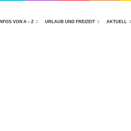
INFOS VON A – Z
URLAUB UND FREIZEIT
AKTUELL