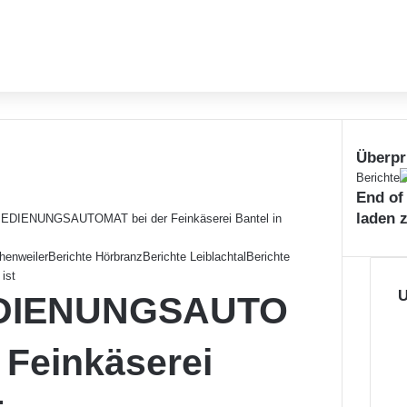
Überpr
Schließe
Berichte
End of
laden 
DIENUNGSAUTOMAT bei der Feinkäserei Bantel in
henweiler
Berichte Hörbranz
Berichte Leiblachtal
Berichte
 ist
U
DIENUNGSAUTO
 Feinkäserei