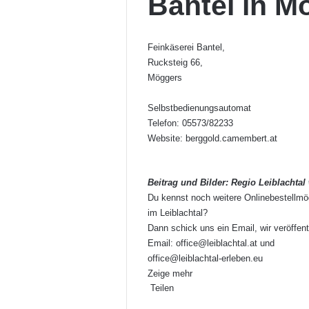
Bantel in M
Feinkäserei Bantel,
Rucksteig 66,
Möggers
Selbstbedienungsautomat
Telefon: 05573/82233
Website:
berggold.camembert.at
Beitrag und Bilder: Regio Leiblachtal
Du kennst noch weitere Onlinebestellmö
im Leiblachtal?
Dann schick uns ein Email, wir veröffent
Email:
office@leiblachtal.at
und
office@leiblachtal-erleben.eu
Zeige mehr
Teilen
Facebook
X
LinkedIn
Pinterest
WhatsApp
Teile
Drucken