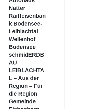
Autohaus
Natter
Natter
Raiffeisenbank
Raiffeisenban
Bodensee-
k Bodensee-
Leiblachtal
Leiblachtal
Wellenhof
Wellenhof
Bodensee
Bodensee
schmidERDBAU
schmidERDB
LEIBLACHTAL
AU
–
Aus
LEIBLACHTA
der
L – Aus der
Region
–
Region – Für
Für
die Region
die
Region
Gemeinde
Gemeinde
Eichenberg