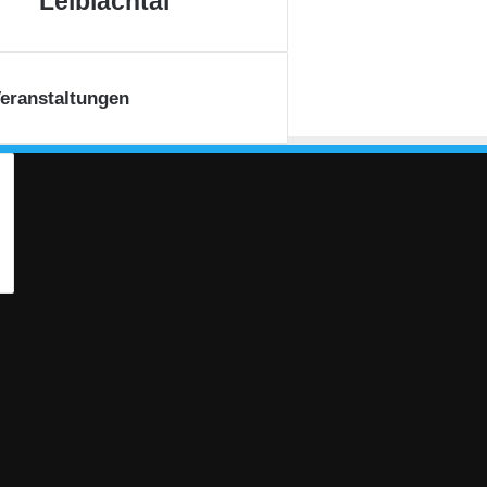
Leiblachtal
Leiblachtal
eranstaltungen