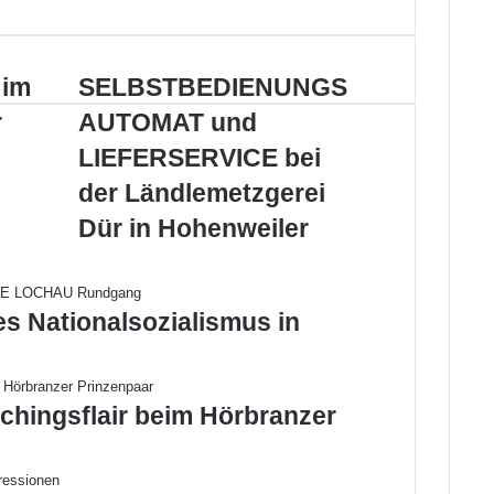
SELBSTBEDIENUNGSAUTOMAT
im
SELBSTBEDIENUNGS
und
r
AUTOMAT und
LIEFERSERVICE
bei
LIEFERSERVICE bei
der
der Ländlemetzgerei
Ländlemetzgerei
Dür
Dür in Hohenweiler
in
Hohenweiler
es Nationalsozialismus in
chingsflair beim Hörbranzer