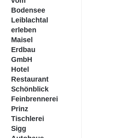
vom
Bodensee
Leiblachtal
Leiblachtal
erleben
erleben
Maisel
Maisel
Erdbau
Erdbau
GmbH
GmbH
Hotel
Hotel
Restaurant
Restaurant
Schönblick
Schönblick
Feinbrennerei
Feinbrennerei
Prinz
Prinz
Tischlerei
Tischlerei
Sigg
Sigg
Autohaus