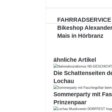
per
E-
Mail
FAHRRADSERVICE
FAHRRADSERVICE 
im
Bikeshop Alexande
Bikeshop
Alexander
Mais in Hörbranz
Mais
in
Hörbranz
ähnliche Artikel
Die Schattenseiten d
Lochau
Sommerparty mit Fas
Prinzenpaar