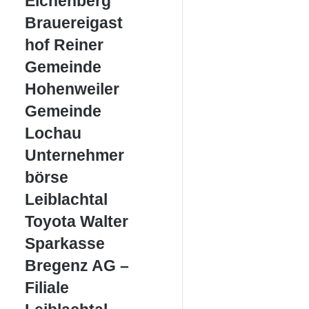
Eichenberg
Brauereigasthof
Brauereigast
Reiner
hof Reiner
Gemeinde
Gemeinde
Hohenweiler
Hohenweiler
Gemeinde
Gemeinde
Lochau
Lochau
Unternehmerbörse
Unternehmer
Leiblachtal
börse
Leiblachtal
Toyota
Toyota Walter
Walter
Sparkasse
Sparkasse
Bregenz
Bregenz AG –
AG
–
Filiale
Filiale