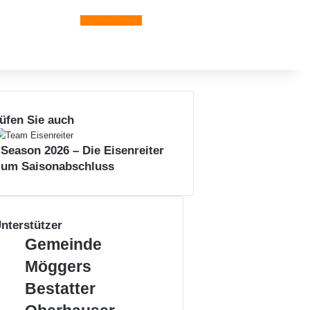
Leiblachtal-App
üfen Sie auch
n
 Season 2026 – Die Eisenreiter
zum Saisonabschluss
nterstützer
Gemeinde
Gemeinde
Möggers
Möggers
Bestatter
Bestatter
Oberhauser