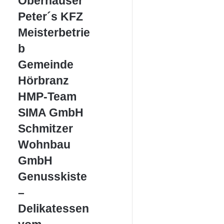
Oberhauser
Peter
Peter´s KFZ
´s
Meisterbetrie
KFZ
Meisterbetrieb
b
Gemeinde
Gemeinde
Hörbranz
Hörbranz
HMP-
HMP-Team
Team
SIMA
SIMA GmbH
GmbH
Schmitzer
Schmitzer
Wohnbau
Wohnbau
GmbH
GmbH
Genusskiste
Genusskiste
–
–
Delikatessen
vom
Delikatessen
Bodensee