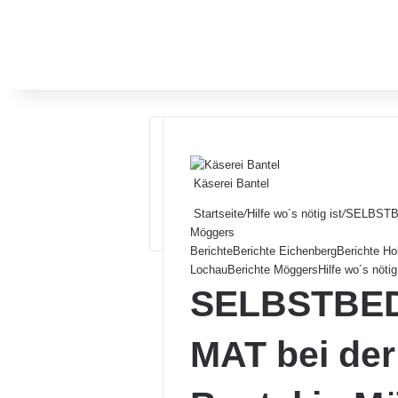
Käserei Bantel
Startseite
/
Hilfe wo´s nötig ist
/
SELBSTBE
Möggers
Berichte
Berichte Eichenberg
Berichte Ho
Lochau
Berichte Möggers
Hilfe wo´s nötig
SELBSTBE
MAT bei der