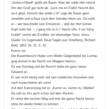
„Goete-n-Obed!“ grüßt der Bauer. Aber der noble Herr nimmt
ihm den Gruß gar nicht ab. „Leck me im Füdlo! Hoscht des
oa it ghert, herscht des ander o it!“ sagt der Bauer ganz
verwildet und schaut nach dem fremden Herrn um. Da sieht
er – wer beschreibt sein Entsetzen -, daß der Herr keinen
Kopf mehr hat. – „l gang hüt no it z‘ Nacht uffe, it um fufzg
Gulde!“ setzte der Erzähler, ein ehemaliger Senn, hinzu.
Quelle: Im Sagenwald, Neue Sagen aus Vorarlberg, Richard
Beitl, 1953, Nr. 25, S. 42
Komm nur
Der Bauernbursch Huber vom Weiler Galgenbühel bei
Lochau
ging einmal in der Nacht von
Möggers
heimzu.
Es war Sonntag und der Bursch hatte ein ganz neues
Gewand an.
Er war nicht wenig stolz auf sein stattliches Aussehen und
noch kuraschierter als sonst.
Auf dem Katzensteig rief er: „Kumm nu, kumm nu, Wieble!“
Da saß es ihm auch schon auf dem Rücken.
Er verlor den rechten Weg und irrte die ganze Nacht herum,
ohne ihn wieder finden zu können.