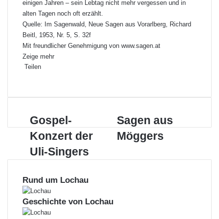
einigen Jahren – sein Lebtag nicht mehr vergessen und in
alten Tagen noch oft erzählt.
Quelle: Im Sagenwald, Neue Sagen aus Vorarlberg, Richard
Beitl, 1953, Nr. 5, S. 32f
Mit freundlicher Genehmigung von
www.sagen.at
Zeige mehr
Teilen
F
X
L
P
W
T
D
a
i
i
h
e
r
c
n
n
a
i
u
e
k
t
t
l
c
G
Gospel-
S
Sagen aus
b
e
e
s
e
k
o
a
o
d
r
A
p
e
Konzert der
Möggers
s
g
o
I
e
p
e
n
p
e
k
n
Uli-Singers
s
p
r
e
n
t
E
l
a
-
Rund um Lochau
-
u
M
K
s
a
o
M
i
Geschichte von Lochau
n
ö
l