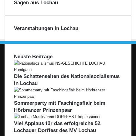
z
g
Sagen aus Lochau
e
g
r
e
t
r
d
s
Veranstaltungen in Lochau
e
r
U
l
Neuste Beiträge
i
-
S
Die Schattenseiten des Nationalsozialismus
i
in Lochau
n
g
e
Sommerparty mit Faschingsflair beim
r
s
Hörbranzer Prinzenpaar
Viel Applaus für das erfolgreiche 52.
Lochauer Dorffest des MV Lochau