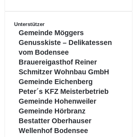
Unterstützer
Gemeinde
Gemeinde Möggers
Möggers
Genusskiste
Genusskiste – Delikatessen
–
vom Bodensee
Delikatessen
vom
Brauereigasthof
Brauereigasthof Reiner
Bodensee
Reiner
Schmitzer
Schmitzer Wohnbau GmbH
Wohnbau
Gemeinde
Gemeinde Eichenberg
GmbH
Eichenberg
Peter
Peter´s KFZ Meisterbetrieb
´s
Gemeinde
Gemeinde Hohenweiler
KFZ
Hohenweiler
Meisterbetrieb
Gemeinde
Gemeinde Hörbranz
Hörbranz
Bestatter
Bestatter Oberhauser
Oberhauser
Wellenhof
Wellenhof Bodensee
Bodensee