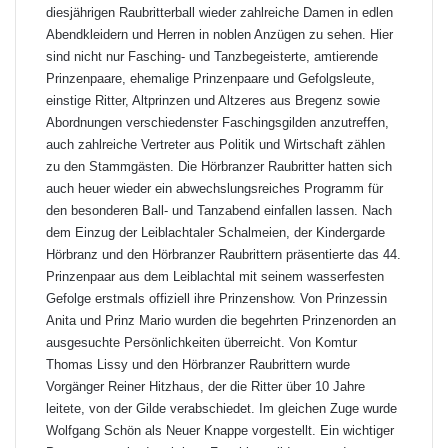
diesjährigen Raubritterball wieder zahlreiche Damen in edlen
Abendkleidern und Herren in noblen Anzügen zu sehen. Hier
sind nicht nur Fasching- und Tanzbegeisterte, amtierende
Prinzenpaare, ehemalige Prinzenpaare und Gefolgsleute,
einstige Ritter, Altprinzen und Altzeres aus Bregenz sowie
Abordnungen verschiedenster Faschingsgilden anzutreffen,
auch zahlreiche Vertreter aus Politik und Wirtschaft zählen
zu den Stammgästen. Die Hörbranzer Raubritter hatten sich
auch heuer wieder ein abwechslungsreiches Programm für
den besonderen Ball- und Tanzabend einfallen lassen. Nach
dem Einzug der Leiblachtaler Schalmeien, der Kindergarde
Hörbranz und den Hörbranzer Raubrittern präsentierte das 44.
Prinzenpaar aus dem Leiblachtal mit seinem wasserfesten
Gefolge erstmals offiziell ihre Prinzenshow. Von Prinzessin
Anita und Prinz Mario wurden die begehrten Prinzenorden an
ausgesuchte Persönlichkeiten überreicht. Von Komtur
Thomas Lissy und den Hörbranzer Raubrittern wurde
Vorgänger Reiner Hitzhaus, der die Ritter über 10 Jahre
leitete, von der Gilde verabschiedet. Im gleichen Zuge wurde
Wolfgang Schön als Neuer Knappe vorgestellt. Ein wichtiger