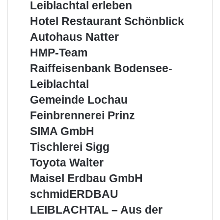
Leiblachtal
Leiblachtal erleben
erleben
Hotel
Hotel Restaurant Schönblick
Restaurant
Autohaus
Autohaus Natter
Schönblick
Natter
HMP-
HMP-Team
Team
Raiffeisenbank
Raiffeisenbank Bodensee-
Bodensee-
Leiblachtal
Leiblachtal
Gemeinde
Gemeinde Lochau
Lochau
Feinbrennerei
Feinbrennerei Prinz
Prinz
SIMA
SIMA GmbH
GmbH
Tischlerei
Tischlerei Sigg
Sigg
Toyota
Toyota Walter
Walter
Maisel
Maisel Erdbau GmbH
Erdbau
schmidERDBAU
schmidERDBAU
GmbH
LEIBLACHTAL
LEIBLACHTAL – Aus der
–