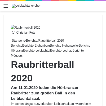
Menü
(c) Christian Fetz
Startseite
/
Berichte
/
Raubritterball 2020
Berichte
Berichte Eichenberg
Berichte Hohenweiler
Berichte
Hörbranz
Berichte Leiblachtal
Berichte Lochau
Berichte
Möggers
Raubritterball
2020
Am 11.01.2020 luden die Hörbranzer
Raubritter zum großen Ball in den
Leiblachtalsaal.
Im schon längst ausverkauften Leiblachtalsaal waren beim