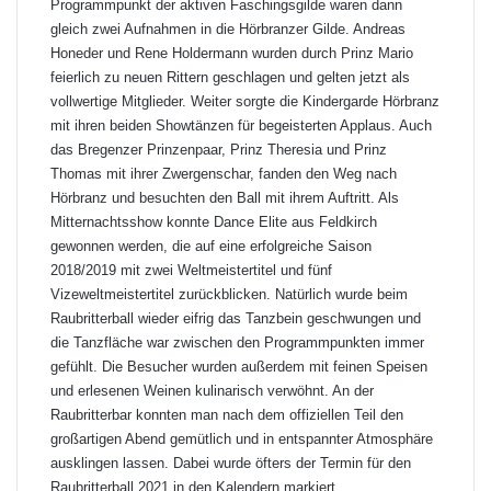
Programmpunkt der aktiven Faschingsgilde waren dann
gleich zwei Aufnahmen in die Hörbranzer Gilde. Andreas
Honeder und Rene Holdermann wurden durch Prinz Mario
feierlich zu neuen Rittern geschlagen und gelten jetzt als
vollwertige Mitglieder. Weiter sorgte die Kindergarde Hörbranz
mit ihren beiden Showtänzen für begeisterten Applaus. Auch
das Bregenzer Prinzenpaar, Prinz Theresia und Prinz
Thomas mit ihrer Zwergenschar, fanden den Weg nach
Hörbranz und besuchten den Ball mit ihrem Auftritt. Als
Mitternachtsshow konnte Dance Elite aus Feldkirch
gewonnen werden, die auf eine erfolgreiche Saison
2018/2019 mit zwei Weltmeistertitel und fünf
Vizeweltmeistertitel zurückblicken. Natürlich wurde beim
Raubritterball wieder eifrig das Tanzbein geschwungen und
die Tanzfläche war zwischen den Programmpunkten immer
gefühlt. Die Besucher wurden außerdem mit feinen Speisen
und erlesenen Weinen kulinarisch verwöhnt. An der
Raubritterbar konnten man nach dem offiziellen Teil den
großartigen Abend gemütlich und in entspannter Atmosphäre
ausklingen lassen. Dabei wurde öfters der Termin für den
Raubritterball 2021 in den Kalendern markiert.