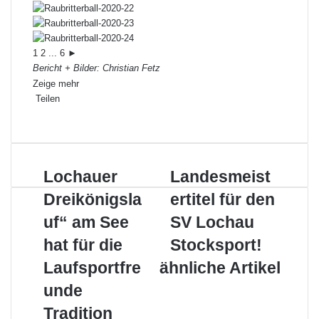
1
2
...
6
►
Bericht + Bilder: Christian Fetz
Zeige mehr
Teilen
Facebook
X
LinkedIn
Pinterest
WhatsApp
Teile
Drucken
per
E-
Mail
Lochauer
Landesmeistertitel
Lochauer
Landesmeist
Dreikönigslauf“
für
Dreikönigsla
ertitel für den
am
den
See
SV
uf“ am See
SV Lochau
hat
Lochau
hat für die
Stocksport!
für
Stocksport!
die
Laufsportfre
ähnliche Artikel
Laufsportfreunde
unde
Tradition
Tradition