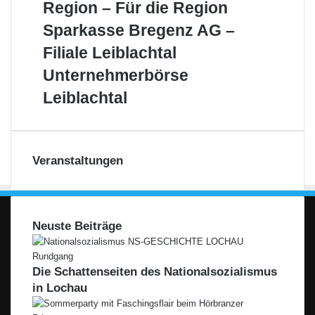
Aus
Region – Für die Region
der
Sparkasse
Sparkasse Bregenz AG –
Region
Bregenz
–
Filiale Leiblachtal
AG
Für
–
Unternehmerbörse
Unternehmerbörse
die
Filiale
Leiblachtal
Region
Leiblachtal
Leiblachtal
Veranstaltungen
Neuste Beiträge
Die Schattenseiten des Nationalsozialismus
in Lochau