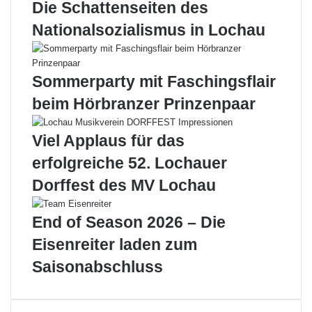
Die Schattenseiten des
a
s
k
c
Nationalsozialismus in Lochau
t
h
i
e
n
s
Sommerparty mit Faschingsflair
H
F
o
a
beim Hörbranzer Prinzenpaar
h
s
e
c
Viel Applaus für das
n
h
w
i
erfolgreiche 52. Lochauer
e
n
Dorffest des MV Lochau
i
g
l
s
e
-
End of Season 2026 – Die
r
O
Eisenreiter laden zum
!
p
!
e
Saisonabschluss
n
i
n