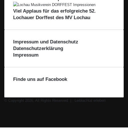
l
i
i
l
e
e
Viel Applaus für das erfolgreiche 52.
b
R
Lochauer Dorffest des MV Lochau
e
g
i
o
Impressum und Datenschutz
n
Datenschutzerklärung
Impressum
Finde uns auf Facebook
© Copyright 2026, All Rights Reserved |
Leiblachtal erleben
Facebook
X
Instagram
WhatsApp