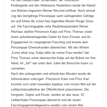
mit den Leiblachtaler Schalmeien, der Hörbranzer
Kindergarde und den Hörbranzer Raubrittern wurde der Abend
von Bühnen-Urgestein Werner Ritschel eröffnet. Noch einmal
zog das letztjährige Prinzenpaar samt aufregendem Gefolge
ein und führte die schon fast legendäre Moulin Rouge Show
auf. Die Faschingsgilde unter Raubritterpräsident Reiner
Hitzhaus dankte Prinzessin Katja und Prinz Thomas sowie
ihrem aufsehenerregenden Geleit für ihren Einsatz und ihr
Engagement im vergangenen Fasching und konnte dem
Prinzenpaar Ehrenurkunden überreichen. Mit den Worten
„Come what may, Katja willst du meine Frau werden“ bat
Prinz Thomas seine überraschte Katja auf der Bühne um ihre
Hand, ihr „Ja!!“ war unter dem Jubel der Besucher kaum zu
verstehen.
Nach den aufregenden und erfreulichen Minuten wurde die
Inthronisation vollzogen. Prinzessin Karin und Prinz Karl
konnten sich unter tosendem Applaus zum ersten Mal auf der
Leiblachtalsaalbühne der Öffentlichkeit präsentieren. Die
Insignien, Zepter und Krone, wurden an das neue, 42.
Leiblachtaler Prinzenpaar überreicht und die neuen
Faschingsgemeindegesetze wurden zum ersten Mal