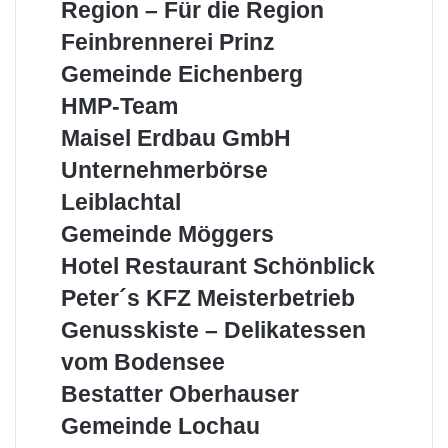
Aus
Region – Für die Region
der
Feinbrennerei
Feinbrennerei Prinz
Region
Prinz
–
Gemeinde
Gemeinde Eichenberg
Für
Eichenberg
HMP-
HMP-Team
die
Team
Region
Maisel
Maisel Erdbau GmbH
Erdbau
Unternehmerbörse
Unternehmerbörse
GmbH
Leiblachtal
Leiblachtal
Gemeinde
Gemeinde Möggers
Möggers
Hotel
Hotel Restaurant Schönblick
Restaurant
Peter
Peter´s KFZ Meisterbetrieb
Schönblick
´s
Genusskiste
Genusskiste – Delikatessen
KFZ
–
Meisterbetrieb
vom Bodensee
Delikatessen
vom
Bestatter
Bestatter Oberhauser
Bodensee
Oberhauser
Gemeinde
Gemeinde Lochau
Lochau