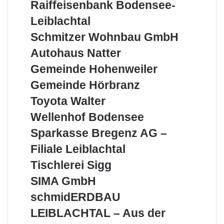
Raiffeisenbank
Raiffeisenbank Bodensee-
Bodensee-
Leiblachtal
Leiblachtal
Schmitzer
Schmitzer Wohnbau GmbH
Wohnbau
Autohaus
Autohaus Natter
GmbH
Natter
Gemeinde
Gemeinde Hohenweiler
Hohenweiler
Gemeinde
Gemeinde Hörbranz
Hörbranz
Toyota
Toyota Walter
Walter
Wellenhof
Wellenhof Bodensee
Bodensee
Sparkasse
Sparkasse Bregenz AG –
Bregenz
Filiale Leiblachtal
AG
–
Tischlerei
Tischlerei Sigg
Filiale
Sigg
SIMA
SIMA GmbH
Leiblachtal
GmbH
schmidERDBAU
schmidERDBAU
LEIBLACHTAL
LEIBLACHTAL – Aus der
–