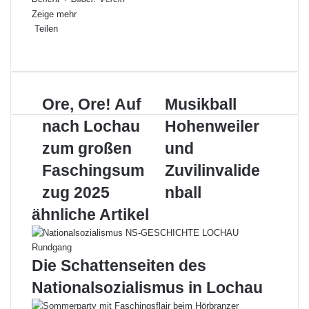
Zeige mehr
Teilen
Facebook
X
LinkedIn
Pinterest
WhatsApp
Teile
Drucken
per
E-
Mail
Ore,
Musikball
Ore, Ore! Auf
Musikball
Ore!
Hohenweiler
nach Lochau
Hohenweiler
Auf
und
nach
Zuvilinvalidenball
zum großen
und
Lochau
Faschingsum
Zuvilinvalide
zum
großen
zug 2025
nball
Faschingsumzug
ähnliche Artikel
2025
Die Schattenseiten des
Nationalsozialismus in Lochau