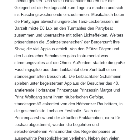
Lochau gefeiert. Und viele Leiblachtaler nutzen hier die
Gelegenheit die Freitagnacht zum Tage zu machen und sich
ins Faschingswochenende einzustimmen. Musikalisch boten
die Partyjäger abwechslungsreiche Tanz-Leckerbissen, im
Barzelt mixte DJ Lux an den Turntables den Partybeat
zusammen und überraschte mit tollen Lichteffekten. Weiters
präsentierten die „Steinzeitmenschen“ der Bergerzunft ihre
Show, die viel Applaus erhielt. Von den Pfütze Fägern und
den Lauteracher Schalmeien gabs Instrumental was
stimmungsvolles auf die Ohren. Außerdem stattete die große
Faschingsgilde aus dem Leiblachtal dem Zunftball einen
standesgemäßen Besuch ab. Die Leiblachtaler Schalmeien
spielten unter begeistertem Applaus der Besucher das 48.
amtierende Hörbranzer Prinzenpaar Prinzessin Margot und
Prinz Wolfgang samt ihrem räuberischen Gefolge,
standesgemäß eskortiert von den Hörbranzer Raubrittern, in
die geschmückte Lochauer Festhalle. Nach der
Prinzenpaarshow und der aktuellen Proklamation, extra für
Lochau abgestimmt, wurden die begehrten und
selbstentworfenen Prinzenorden des Regentenpaares an
ausgewählte Persönlichkeiten verliehen. Neben den vielen