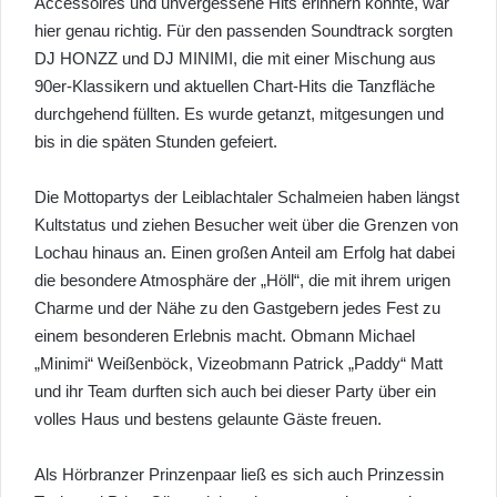
Accessoires und unvergessene Hits erinnern konnte, war
hier genau richtig. Für den passenden Soundtrack sorgten
DJ HONZZ und DJ MINIMI, die mit einer Mischung aus
90er-Klassikern und aktuellen Chart-Hits die Tanzfläche
durchgehend füllten. Es wurde getanzt, mitgesungen und
bis in die späten Stunden gefeiert.
Die Mottopartys der Leiblachtaler Schalmeien haben längst
Kultstatus und ziehen Besucher weit über die Grenzen von
Lochau hinaus an. Einen großen Anteil am Erfolg hat dabei
die besondere Atmosphäre der „Höll“, die mit ihrem urigen
Charme und der Nähe zu den Gastgebern jedes Fest zu
einem besonderen Erlebnis macht. Obmann Michael
„Minimi“ Weißenböck, Vizeobmann Patrick „Paddy“ Matt
und ihr Team durften sich auch bei dieser Party über ein
volles Haus und bestens gelaunte Gäste freuen.
Als Hörbranzer Prinzenpaar ließ es sich auch Prinzessin