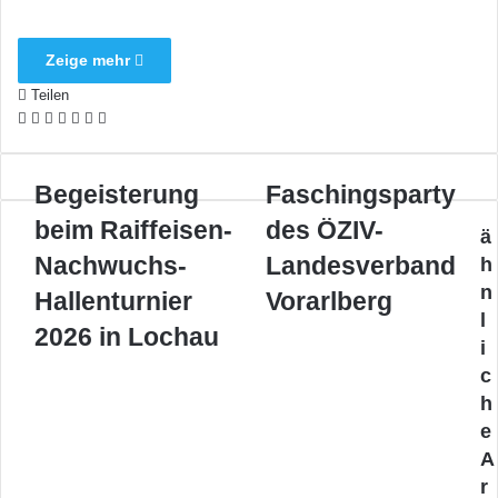
Zeige mehr
Teilen
Facebook
X
LinkedIn
Pinterest
WhatsApp
Teile
Drucken
per
E-
Begeisterung
Mail
Faschingsparty
Begeisterung
Faschingsparty
beim
des
beim Raiffeisen-
des ÖZIV-
Raiffeisen-
ÖZIV-
ä
Nachwuchs-
Landesverband
Nachwuchs-
Landesverband
h
Hallenturnier
Vorarlberg
n
Hallenturnier
Vorarlberg
2026
l
in
2026 in Lochau
i
Lochau
c
h
e
A
r