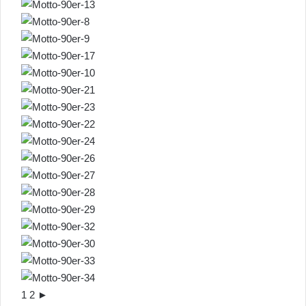
1
2
►