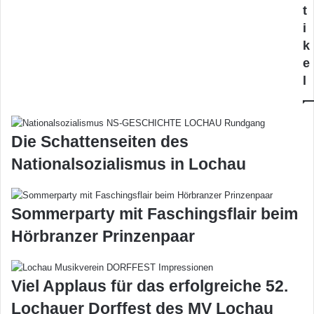
t
i
k
e
l
Die Schattenseiten des
Nationalsozialismus in Lochau
Sommerparty mit Faschingsflair beim
Hörbranzer Prinzenpaar
Viel Applaus für das erfolgreiche 52.
Lochauer Dorffest des MV Lochau