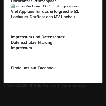
Hörbranzer Prinzenpaar
e
a
s
l
e
Viel Applaus für das erfolgreiche 52.
e
Lochauer Dorffest des MV Lochau
-
L
e
i
Impressum und Datenschutz
b
l
Datenschutzerklärung
a
Impressum
c
h
t
a
Finde uns auf Facebook
l
© Copyright 2026, All Rights Reserved |
Leiblachtal erleben
Facebook
X
Instagram
WhatsApp