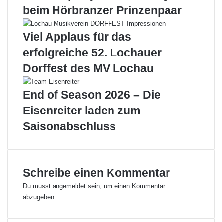
beim Hörbranzer Prinzenpaar
i
g
e
m
r
i
Viel Applaus für das
t
t
erfolgreiche 52. Lochauer
s
g
i
r
Dorffest des MV Lochau
c
o
h
ß
End of Season 2026 – Die
d
a
i
r
Eisenreiter laden zum
e
t
Saisonabschluss
H
i
ö
g
r
e
b
m
r
U
Schreibe einen Kommentar
a
m
Du musst
angemeldet
sein, um einen Kommentar
n
z
abzugeben.
z
u
e
g
r
i