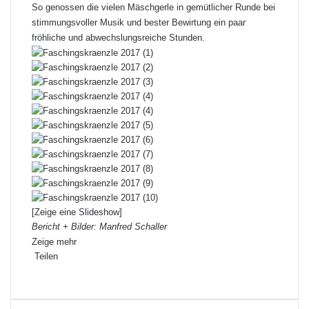
So genossen die vielen Mäschgerle in gemütlicher Runde bei
stimmungsvoller Musik und bester Bewirtung ein paar
fröhliche und abwechslungsreiche Stunden.
[Zeige eine Slideshow]
Bericht + Bilder: Manfred Schaller
Zeige mehr
Teilen
F
X
L
P
W
T
D
a
i
i
h
e
r
c
n
n
a
i
u