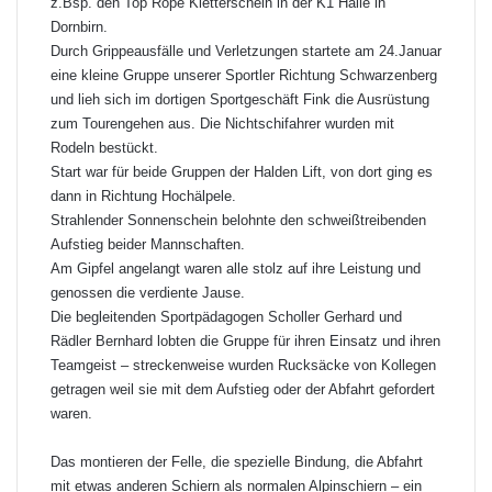
z.Bsp. den Top Rope Kletterschein in der K1 Halle in
Dornbirn.
Durch Grippeausfälle und Verletzungen startete am 24.Januar
eine kleine Gruppe unserer Sportler Richtung Schwarzenberg
und lieh sich im dortigen Sportgeschäft Fink die Ausrüstung
zum Tourengehen aus. Die Nichtschifahrer wurden mit
Rodeln bestückt.
Start war für beide Gruppen der Halden Lift, von dort ging es
dann in Richtung Hochälpele.
Strahlender Sonnenschein belohnte den schweißtreibenden
Aufstieg beider Mannschaften.
Am Gipfel angelangt waren alle stolz auf ihre Leistung und
genossen die verdiente Jause.
Die begleitenden Sportpädagogen Scholler Gerhard und
Rädler Bernhard lobten die Gruppe für ihren Einsatz und ihren
Teamgeist – streckenweise wurden Rucksäcke von Kollegen
getragen weil sie mit dem Aufstieg oder der Abfahrt gefordert
waren.
Das montieren der Felle, die spezielle Bindung, die Abfahrt
mit etwas anderen Schiern als normalen Alpinschiern – ein