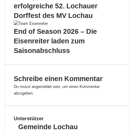
erfolgreiche 52. Lochauer
e
n
r
d
Dorffest des MV Lochau
i
h
e
e
End of Season 2026 – Die
r
i
t
t
Eisenreiter laden zum
ü
Saisonabschluss
b
e
r
3
0
Schreibe einen Kommentar
0
Du musst
angemeldet
sein, um einen Kommentar
n
abzugeben.
e
u
e
M
Unterstützer
e
d
G
Gemeinde Lochau
i
e