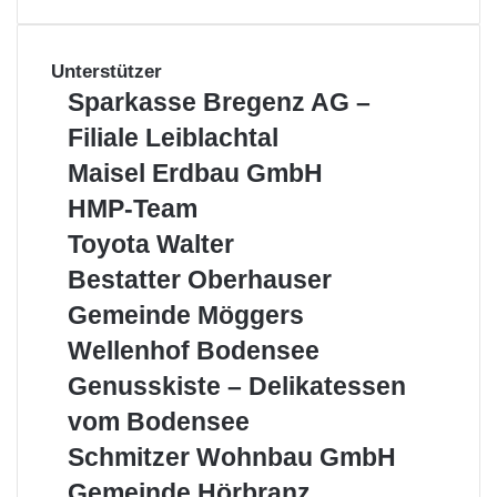
Unterstützer
Sparkasse
Sparkasse Bregenz AG –
Bregenz
Filiale Leiblachtal
AG
–
Maisel
Maisel Erdbau GmbH
Filiale
Erdbau
HMP-
HMP-Team
Leiblachtal
GmbH
Team
Toyota
Toyota Walter
Walter
Bestatter
Bestatter Oberhauser
Oberhauser
Gemeinde
Gemeinde Möggers
Möggers
Wellenhof
Wellenhof Bodensee
Bodensee
Genusskiste
Genusskiste – Delikatessen
–
vom Bodensee
Delikatessen
vom
Schmitzer
Schmitzer Wohnbau GmbH
Bodensee
Wohnbau
Gemeinde
Gemeinde Hörbranz
GmbH