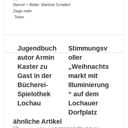
Bericht + Bilder: Manfred Schallert
Zeige mehr
Teilen
Facebook
X
LinkedIn
Pinterest
WhatsApp
Teile
Drucken
per
E-
Mail
Jugendbuchautor
Stimmungsvoller
Jugendbuch
Stimmungsv
Armin
„Weihnachtsmarkt
autor Armin
oller
Kaster
mit
zu
Illuminierung“
Kaster zu
„Weihnachts
Gast
auf
Gast in der
markt mit
in
dem
der
Lochauer
Bücherei-
Illuminierung
Bücherei-
Dorfplatz
Spielothek
“ auf dem
Spielothek
Lochau
Lochau
Lochauer
Dorfplatz
ähnliche Artikel