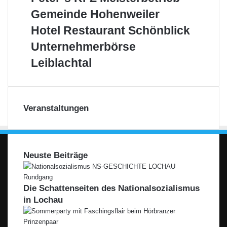
´s
Gemeinde
Gemeinde Hohenweiler
KFZ
Hohenweiler
Meisterbetrieb
Hotel
Hotel Restaurant Schönblick
Restaurant
Unternehmerbörse
Unternehmerbörse
Schönblick
Leiblachtal
Leiblachtal
Veranstaltungen
Neuste Beiträge
Die Schattenseiten des Nationalsozialismus
in Lochau