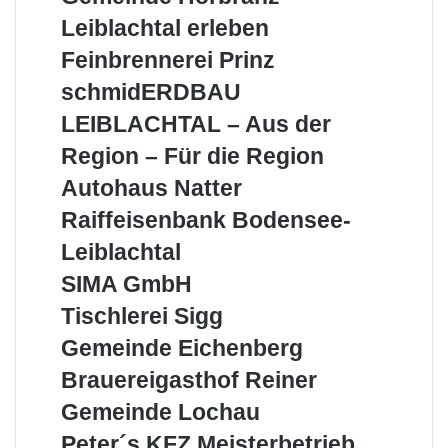
Hörbranz
Leiblachtal
Leiblachtal erleben
erleben
Feinbrennerei
Feinbrennerei Prinz
Prinz
schmidERDBAU
schmidERDBAU
LEIBLACHTAL
LEIBLACHTAL – Aus der
–
Aus
Region – Für die Region
der
Autohaus
Autohaus Natter
Region
Natter
–
Raiffeisenbank
Raiffeisenbank Bodensee-
Für
Bodensee-
Leiblachtal
die
Leiblachtal
Region
SIMA
SIMA GmbH
GmbH
Tischlerei
Tischlerei Sigg
Sigg
Gemeinde
Gemeinde Eichenberg
Eichenberg
Brauereigasthof
Brauereigasthof Reiner
Reiner
Gemeinde
Gemeinde Lochau
Lochau
Peter
Peter´s KFZ Meisterbetrieb