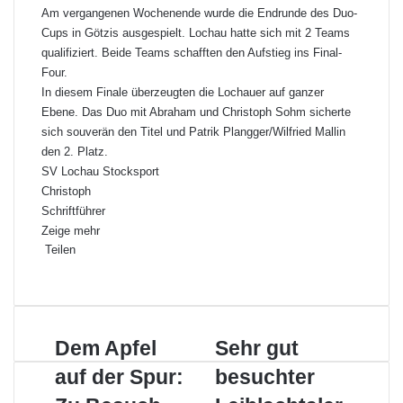
Am vergangenen Wochenende wurde die Endrunde des Duo-
Cups in Götzis ausgespielt. Lochau hatte sich mit 2 Teams
qualifiziert. Beide Teams schafften den Aufstieg ins Final-
Four.
In diesem Finale überzeugten die Lochauer auf ganzer
Ebene. Das Duo mit Abraham und Christoph Sohm sicherte
sich souverän den Titel und Patrik Plangger/Wilfried Mallin
den 2. Platz.
SV Lochau Stocksport
Christoph
Schriftführer
Zeige mehr
Teilen
Facebook
X
LinkedIn
Pinterest
WhatsApp
Teile
Drucken
per
E-
Mail
Dem
Sehr
Dem Apfel
Sehr gut
Apfel
gut
auf der Spur:
besuchter
auf
besuchter
der
Leiblachtaler