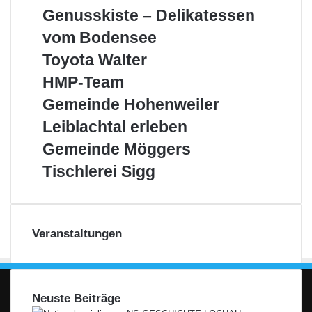
Wohnbau
Meisterbetrieb
Genusskiste
Genusskiste – Delikatessen
GmbH
–
vom Bodensee
Delikatessen
vom
Toyota
Toyota Walter
Bodensee
Walter
HMP-
HMP-Team
Team
Gemeinde
Gemeinde Hohenweiler
Hohenweiler
Leiblachtal
Leiblachtal erleben
erleben
Gemeinde
Gemeinde Möggers
Möggers
Tischlerei
Tischlerei Sigg
Sigg
Veranstaltungen
Neuste Beiträge