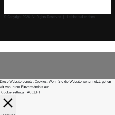
© Copyright 2026, All Rights Reserved |
Leiblachtal erleben
Facebook
X
Instagram
WhatsApp
Facebook
X
WhatsApp
Leiblachtal-
Telegram
Viber
Schaltfläche
App
"Zurück
zum
Anfang"
Diese Website benutzt Cookies. Wenn Sie die Website weiter nutzt, gehen
wir von Ihrem Einverständnis aus.
Cookie settings
ACCEPT