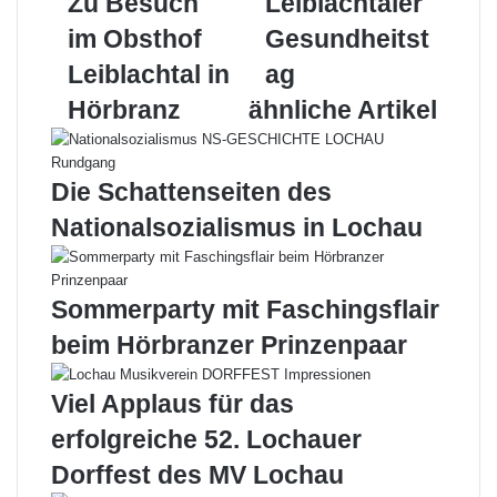
Zu Besuch
Leiblachtaler
Spur:
Gesundheitstag
im Obsthof
Gesundheitst
Zu
Besuch
Leiblachtal in
ag
im
Hörbranz
ähnliche Artikel
Obsthof
Leiblachtal
in
Hörbranz
Die Schattenseiten des
Nationalsozialismus in Lochau
Sommerparty mit Faschingsflair
beim Hörbranzer Prinzenpaar
Viel Applaus für das
erfolgreiche 52. Lochauer
Dorffest des MV Lochau