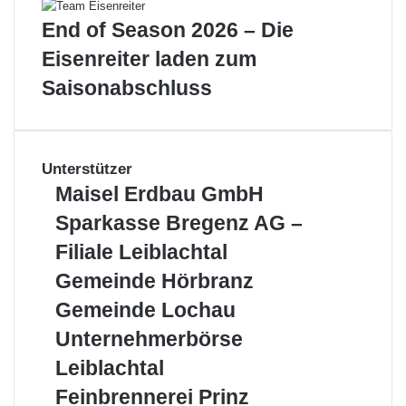
End of Season 2026 – Die
Eisenreiter laden zum
Saisonabschluss
Unterstützer
Maisel
Maisel Erdbau GmbH
Erdbau
Sparkasse
Sparkasse Bregenz AG –
GmbH
Bregenz
Filiale Leiblachtal
AG
–
Gemeinde
Gemeinde Hörbranz
Filiale
Hörbranz
Gemeinde
Gemeinde Lochau
Leiblachtal
Lochau
Unternehmerbörse
Unternehmerbörse
Leiblachtal
Leiblachtal
Feinbrennerei
Feinbrennerei Prinz