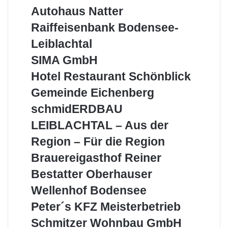
Prinz
Autohaus
Autohaus Natter
Natter
Raiffeisenbank
Raiffeisenbank Bodensee-
Bodensee-
Leiblachtal
Leiblachtal
SIMA
SIMA GmbH
GmbH
Hotel
Hotel Restaurant Schönblick
Restaurant
Gemeinde
Gemeinde Eichenberg
Schönblick
Eichenberg
schmidERDBAU
schmidERDBAU
LEIBLACHTAL
LEIBLACHTAL – Aus der
–
Aus
Region – Für die Region
der
Brauereigasthof
Brauereigasthof Reiner
Region
Reiner
–
Bestatter
Bestatter Oberhauser
Für
Oberhauser
Wellenhof
Wellenhof Bodensee
die
Bodensee
Region
Peter
Peter´s KFZ Meisterbetrieb
´s
Schmitzer
Schmitzer Wohnbau GmbH
KFZ