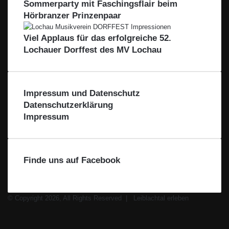
i
Sommerparty mit Faschingsflair beim
h
e
c
Hörbranzer Prinzenpaar
t
g
k
a
i
l
Viel Applaus für das erfolgreiche 52.
o
Lochauer Dorffest des MV Lochau
n
Impressum und Datenschutz
Datenschutzerklärung
Impressum
Finde uns auf Facebook
© Copyright 2026, All Rights Reserved |
Leiblachtal erleben
Facebook
X