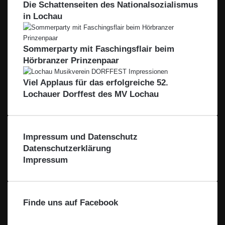
i
Die Schattenseiten des Nationalsozialismus
i
g
B
e
in Lochau
l
o
b
i
d
a
e
Sommerparty mit Faschingsflair beim
l
n
Hörbranzer Prinzenpaar
e
s
L
e
Viel Applaus für das erfolgreiche 52.
e
e
i
Lochauer Dorffest des MV Lochau
-
b
L
l
e
a
i
c
Impressum und Datenschutz
b
h
l
Datenschutzerklärung
t
a
Impressum
a
c
l
h
t
a
Finde uns auf Facebook
l