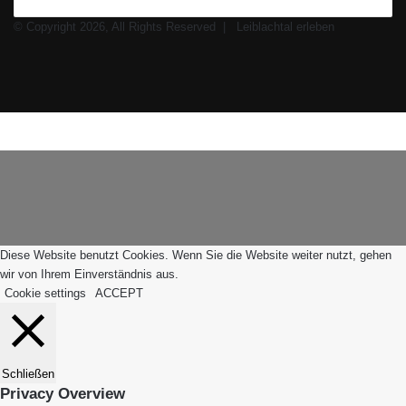
© Copyright 2026, All Rights Reserved |
Leiblachtal erleben
Facebook
X
Instagram
WhatsApp
Facebook
X
WhatsApp
Leiblachtal-
Telegram
Viber
Schaltfläche
App
"Zurück
zum
Anfang"
Diese Website benutzt Cookies. Wenn Sie die Website weiter nutzt, gehen
wir von Ihrem Einverständnis aus.
Cookie settings
ACCEPT
Schließen
Privacy Overview