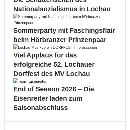
i
r
Nationalsozialismus in Lochau
b
z
l
e
a
u
c
g
Sommerparty mit Faschingsflair
h
w
beim Hörbranzer Prinzenpaar
t
e
a
i
l
h
Viel Applaus für das
“
e
erfolgreiche 52. Lochauer
m
i
i
n
Dorffest des MV Lochau
t
E
e
i
End of Season 2026 – Die
r
c
f
h
Eisenreiter laden zum
o
e
Saisonabschluss
l
n
g
b
r
e
e
r