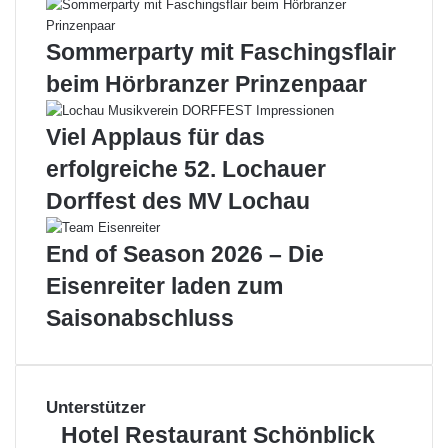
z
n
l
k
Sommerparty mit Faschingsflair
e
e
d
n
beim Hörbranzer Prinzenpaar
e
a
s
b
Viel Applaus für das
K
b
n
r
erfolgreiche 52. Lochauer
e
e
Dorffest des MV Lochau
i
n
p
n
p
e
End of Season 2026 – Die
-
n
Eisenreiter laden zum
A
i
k
m
Saisonabschluss
t
B
i
ä
v
u
-
m
Unterstützer
C
l
H
Hotel Restaurant Schönblick
l
e