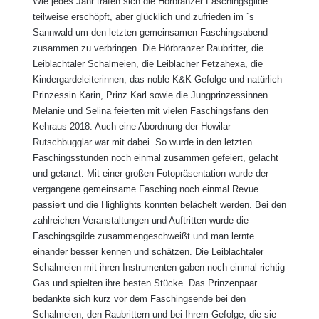
Wie jedes Jahr trafen sich die Hörbranzer Faschingsgilde
teilweise erschöpft, aber glücklich und zufrieden im `s
Sannwald um den letzten gemeinsamen Faschingsabend
zusammen zu verbringen. Die Hörbranzer Raubritter, die
Leiblachtaler Schalmeien, die Leiblacher Fetzahexa, die
Kindergardeleiterinnen, das noble K&K Gefolge und natürlich
Prinzessin Karin, Prinz Karl sowie die Jungprinzessinnen
Melanie und Selina feierten mit vielen Faschingsfans den
Kehraus 2018. Auch eine Abordnung der Howilar
Rutschbugglar war mit dabei. So wurde in den letzten
Faschingsstunden noch einmal zusammen gefeiert, gelacht
und getanzt. Mit einer großen Fotopräsentation wurde der
vergangene gemeinsame Fasching noch einmal Revue
passiert und die Highlights konnten belächelt werden. Bei den
zahlreichen Veranstaltungen und Auftritten wurde die
Faschingsgilde zusammengeschweißt und man lernte
einander besser kennen und schätzen. Die Leiblachtaler
Schalmeien mit ihren Instrumenten gaben noch einmal richtig
Gas und spielten ihre besten Stücke. Das Prinzenpaar
bedankte sich kurz vor dem Faschingsende bei den
Schalmeien, den Raubrittern und bei Ihrem Gefolge, die sie