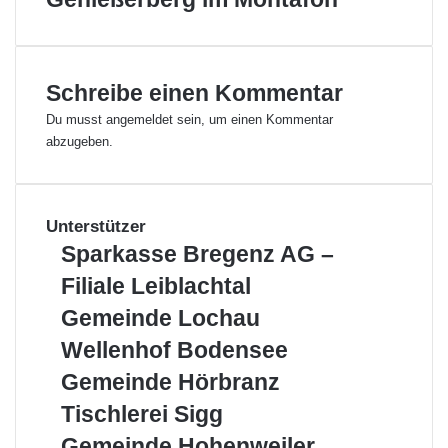
a
i
r
e
i
r
u
e
Schreibe einen Kommentar
m
r
l
Du musst
angemeldet
sein, um einen Kommentar
e
abzugeben.
b
n
i
s
Unterstützer
w
S
Sparkasse Bregenz AG –
e
p
Filiale Leiblachtal
l
a
t
r
G
Gemeinde Lochau
k
e
W
Wellenhof Bodensee
a
m
e
s
e
G
Gemeinde Hörbranz
l
s
i
e
l
T
Tischlerei Sigg
e
n
m
e
i
B
d
e
G
Gemeinde Hohenweiler