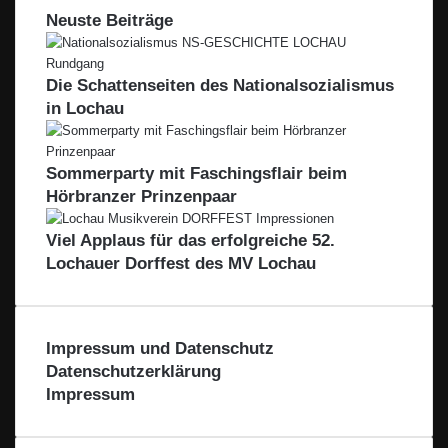
M
o
e
d
h
Neuste Beiträge
n
ö
n
s
e
a
b
g
–
s
n
u
a
g
F
e
s
s
Die Schattenseiten des Nationalsozialismus
u
e
ü
n
e
e
G
r
in Lochau
r
v
e
r
m
s
d
o
-
b
i
m
L
H
e
Sommerparty mit Faschingsflair beim
B
e
R
Hörbranzer Prinzenpaar
o
i
e
d
b
g
Viel Applaus für das erfolgreiche 52.
e
l
i
n
a
Lochauer Dorffest des MV Lochau
o
s
c
n
e
h
e
t
a
Impressum und Datenschutz
l
Datenschutzerklärung
Impressum