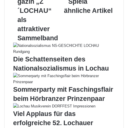
gazin „Z
Spiela
m
m
o
I
e
p
e
n
e
m
k
n
´LOCHAU“
s
p
r
ähnliche Artikel
i
a
t
E
als
n
t
-
d
S
M
attraktiver
e
p
a
Sammelband
m
i
i
a
e
l
g
l
a
a
Die Schattenseiten des
z
Nationalsozialismus in Lochau
i
n
„
Z
Sommerparty mit Faschingsflair
´
beim Hörbranzer Prinzenpaar
L
O
C
Viel Applaus für das
H
erfolgreiche 52. Lochauer
A