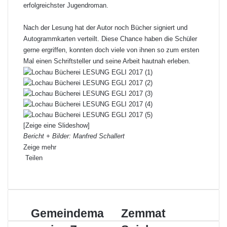
erfolgreichster Jugendroman.
Nach der Lesung hat der Autor noch Bücher signiert und
Autogrammkarten verteilt. Diese Chance haben die Schüler
gerne ergriffen, konnten doch viele von ihnen so zum ersten
Mal einen Schriftsteller und seine Arbeit hautnah erleben.
[Zeige eine Slideshow]
Bericht + Bilder: Manfred Schallert
Zeige mehr
Teilen
F
X
L
P
W
T
D
a
i
i
h
e
r
c
n
n
a
i
u
e
k
t
t
l
c
G
Gemeindema
Z
Zemmat
b
e
e
s
e
k
e
e
o
d
r
A
p
e