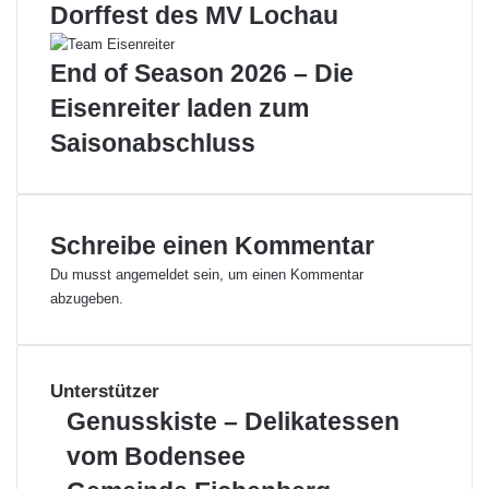
U
Dorffest des MV Lochau
“
a
End of Season 2026 – Die
l
s
Eisenreiter laden zum
a
Saisonabschluss
t
t
r
a
k
Schreibe einen Kommentar
t
Du musst
angemeldet
sein, um einen Kommentar
i
abzugeben.
v
e
r
S
Unterstützer
a
m
G
Genusskiste – Delikatessen
m
e
vom Bodensee
e
n
l
u
G