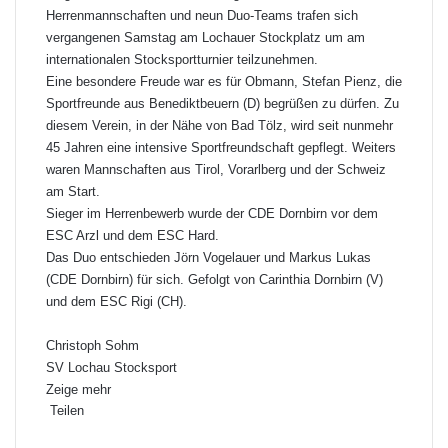
Herrenmannschaften und neun Duo-Teams trafen sich
vergangenen Samstag am Lochauer Stockplatz um am
internationalen Stocksportturnier teilzunehmen.
Eine besondere Freude war es für Obmann, Stefan Pienz, die
Sportfreunde aus Benediktbeuern (D) begrüßen zu dürfen. Zu
diesem Verein, in der Nähe von Bad Tölz, wird seit nunmehr
45 Jahren eine intensive Sportfreundschaft gepflegt. Weiters
waren Mannschaften aus Tirol, Vorarlberg und der Schweiz
am Start.
Sieger im Herrenbewerb wurde der CDE Dornbirn vor dem
ESC Arzl und dem ESC Hard.
Das Duo entschieden Jörn Vogelauer und Markus Lukas
(CDE Dornbirn) für sich. Gefolgt von Carinthia Dornbirn (V)
und dem ESC Rigi (CH).
Christoph Sohm
SV Lochau Stocksport
Zeige mehr
Teilen
F
X
L
P
W
T
D