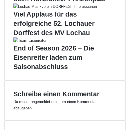
t
r
e
L
Viel Applaus für das
n
o
erfolgreiche 52. Lochauer
d
c
e
h
Dorffest des MV Lochau
r
a
L
u
End of Season 2026 – Die
o
e
c
r
Eisenreiter laden zum
h
S
Saisonabschluss
a
t
u
o
e
c
r
k
S
s
Schreibe einen Kommentar
t
p
Du musst
angemeldet
sein, um einen Kommentar
o
o
abzugeben.
c
r
k
t
s
l
p
e