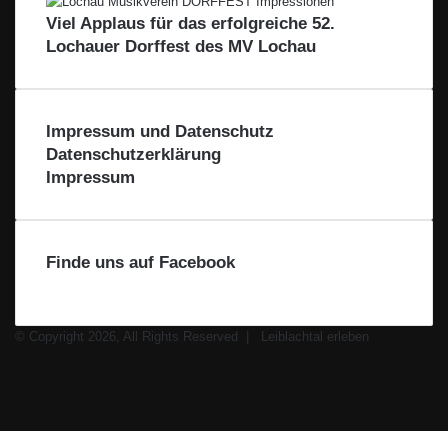
–
H
Viel Applaus für das erfolgreiche 52.
A
Lochauer Dorffest des MV Lochau
u
s
d
e
r
Impressum und Datenschutz
R
Datenschutzerklärung
e
Impressum
g
i
o
n
Finde uns auf Facebook
–
F
ü
© Copyright 2026, All Rights Reserved |
Leiblachtal erleben
r
Facebook
d
X
i
Instagram
e
WhatsApp
R
Facebook
X
WhatsApp
Leiblachtal-
Telegram
Viber
e