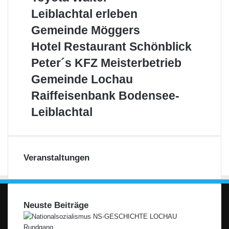
Walter
Leiblachtal
Leiblachtal erleben
erleben
Gemeinde
Gemeinde Möggers
Möggers
Hotel
Hotel Restaurant Schönblick
Restaurant
Peter
Peter´s KFZ Meisterbetrieb
Schönblick
´s
Gemeinde
Gemeinde Lochau
KFZ
Lochau
Meisterbetrieb
Raiffeisenbank
Raiffeisenbank Bodensee-
Bodensee-
Leiblachtal
Leiblachtal
Veranstaltungen
Neuste Beiträge