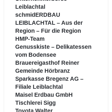
Leiblachtal
Leiblachtal
schmidERDBAU
schmidERDBAU
LEIBLACHTAL
LEIBLACHTAL – Aus der
–
Aus
Region – Für die Region
der
HMP-
HMP-Team
Region
Team
–
Genusskiste
Genusskiste – Delikatessen
Für
–
vom Bodensee
die
Delikatessen
Region
vom
Brauereigasthof
Brauereigasthof Reiner
Bodensee
Reiner
Gemeinde
Gemeinde Hörbranz
Hörbranz
Sparkasse
Sparkasse Bregenz AG –
Bregenz
Filiale Leiblachtal
AG
–
Maisel
Maisel Erdbau GmbH
Filiale
Erdbau
Tischlerei
Tischlerei Sigg
Leiblachtal
GmbH
Sigg
Toyota
Toyota Walter