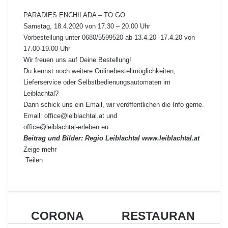
PARADIES ENCHILADA – TO GO
Samstag, 18.4.2020 von 17.30 – 20.00 Uhr
Vorbestellung unter 0680/5599520 ab 13.4.20 -17.4.20 von
17.00-19.00 Uhr
Wir freuen uns auf Deine Bestellung!
Du kennst noch weitere Onlinebestellmöglichkeiten,
Lieferservice oder Selbstbedienungsautomaten im
Leiblachtal?
Dann schick uns ein Email, wir veröffentlichen die Info gerne.
Email:
office@leiblachtal.at
und
office@leiblachtal-erleben.eu
Beitrag und Bilder: Regio Leiblachtal
www.leiblachtal.at
Zeige mehr
Teilen
Facebook
X
LinkedIn
Pinterest
WhatsApp
Teile
Drucken
per
E-
Mail
CORONA
RESTAURANT
CORONA
RESTAURAN
UPDATE
MANGOLD