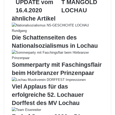
UPDATE vom
T MANGOLD
vom
LOCHAU
16.4.2020
16.4.2020
LOCHAU
ähnliche Artikel
Die Schattenseiten des
Nationalsozialismus in Lochau
Sommerparty mit Faschingsflair
beim Hörbranzer Prinzenpaar
Viel Applaus für das
erfolgreiche 52. Lochauer
Dorffest des MV Lochau