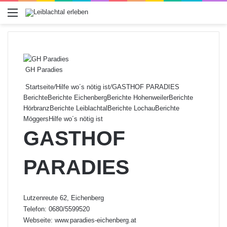
Menü
GH Paradies
Startseite
/
Hilfe wo´s nötig ist
/
GASTHOF PARADIES
Berichte
Berichte Eichenberg
Berichte Hohenweiler
Berichte
Hörbranz
Berichte Leiblachtal
Berichte Lochau
Berichte
Möggers
Hilfe wo´s nötig ist
GASTHOF
PARADIES
Lutzenreute 62, Eichenberg
Telefon: 0680/5599520
Webseite:
www.paradies-eichenberg.at