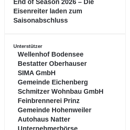
End of Season 2026 – Die
Eisenreiter laden zum
Saisonabschluss
Unterstützer
Wellenhof
Wellenhof Bodensee
Bodensee
Bestatter
Bestatter Oberhauser
Oberhauser
SIMA
SIMA GmbH
GmbH
Gemeinde
Gemeinde Eichenberg
Eichenberg
Schmitzer
Schmitzer Wohnbau GmbH
Wohnbau
Feinbrennerei
Feinbrennerei Prinz
GmbH
Prinz
Gemeinde
Gemeinde Hohenweiler
Hohenweiler
Autohaus
Autohaus Natter
Natter
Unternehmerbörse
Unternehmerbörse