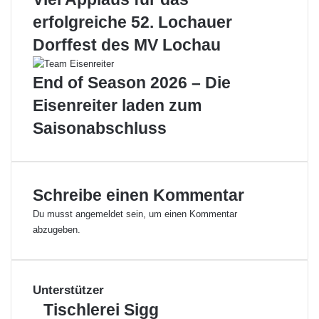
u
s
erfolgreiche 52. Lochauer
r
„
o
F
Dorffest des MV Lochau
b
r
e
ü
End of Season 2026 – Die
i
h
m
j
Eisenreiter laden zum
L
a
Saisonabschluss
a
h
u
r
f
s
T
m
r
e
Schreibe einen Kommentar
e
i
Du musst
angemeldet
sein, um einen Kommentar
f
s
abzugeben.
f
t
-
e
C
r
h
“
Unterstützer
a
d
r
e
T
Tischlerei Sigg