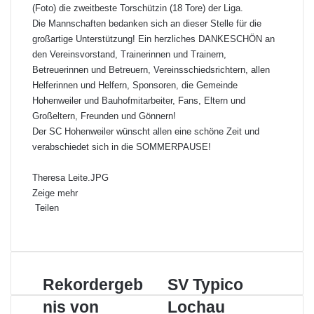
(Foto) die zweitbeste Torschützin (18 Tore) der Liga.
Die Mannschaften bedanken sich an dieser Stelle für die
großartige Unterstützung! Ein herzliches DANKESCHÖN an
den Vereinsvorstand, Trainerinnen und Trainern,
Betreuerinnen und Betreuern, Vereinsschiedsrichtern, allen
Helferinnen und Helfern, Sponsoren, die Gemeinde
Hohenweiler und Bauhofmitarbeiter, Fans, Eltern und
Großeltern, Freunden und Gönnern!
Der SC Hohenweiler wünscht allen eine schöne Zeit und
verabschiedet sich in die SOMMERPAUSE!
Theresa Leite.JPG
Zeige mehr
Teilen
F
X
L
P
W
T
D
a
i
i
h
e
r
c
n
n
a
i
u
e
k
t
t
l
c
R
Rekordergeb
S
SV Typico
b
e
e
s
e
k
e
V
o
d
r
A
p
e
nis von
Lochau
k
T
o
I
e
p
e
n