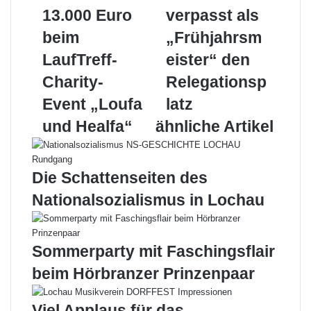
o
y
k
n
13.000 Euro
s
p
r
verpasst als
r
p
t
E
beim
„Frühjahrsm
d
i
-
e
c
M
LaufTreff-
eister“ den
r
o
a
Charity-
Relegationsp
g
L
i
e
o
l
Event „Loufa
latz
b
c
und Healfa“
ähnliche Artikel
n
h
i
a
s
u
v
v
Die Schattenseiten des
o
e
Nationalsozialismus in Lochau
n
r
1
p
3
a
.
s
Sommerparty mit Faschingsflair
0
s
beim Hörbranzer Prinzenpaar
0
t
0
a
E
l
Viel Applaus für das