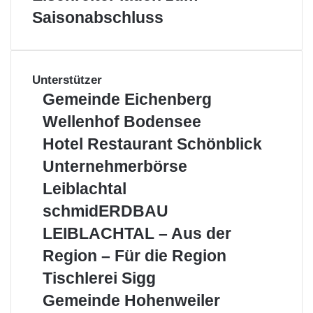
Saisonabschluss
Unterstützer
Gemeinde
Gemeinde Eichenberg
Eichenberg
Wellenhof
Wellenhof Bodensee
Bodensee
Hotel
Hotel Restaurant Schönblick
Restaurant
Unternehmerbörse
Unternehmerbörse
Schönblick
Leiblachtal
Leiblachtal
schmidERDBAU
schmidERDBAU
LEIBLACHTAL
LEIBLACHTAL – Aus der
–
Aus
Region – Für die Region
der
Tischlerei
Tischlerei Sigg
Region
Sigg
–
Gemeinde
Gemeinde Hohenweiler
Für
Hohenweiler