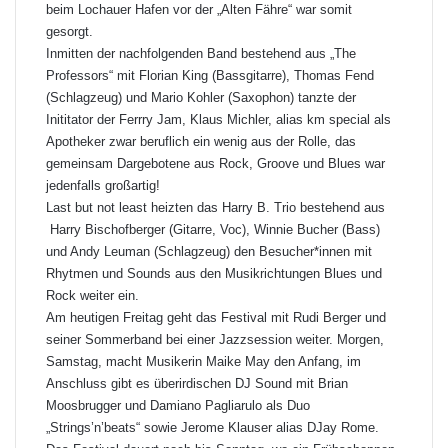
beim Lochauer Hafen vor der „Alten Fähre“ war somit
gesorgt.
Inmitten der nachfolgenden Band bestehend aus „The
Professors“ mit Florian King (Bassgitarre), Thomas Fend
(Schlagzeug) und Mario Kohler (Saxophon) tanzte der
Inititator der Ferrry Jam, Klaus Michler, alias km special als
Apotheker zwar beruflich ein wenig aus der Rolle, das
gemeinsam Dargebotene aus Rock, Groove und Blues war
jedenfalls großartig!
Last but not least heizten das Harry B. Trio bestehend aus
Harry Bischofberger (Gitarre, Voc), Winnie Bucher (Bass)
und Andy Leuman (Schlagzeug) den Besucher*innen mit
Rhytmen und Sounds aus den Musikrichtungen Blues und
Rock weiter ein.
Am heutigen Freitag geht das Festival mit Rudi Berger und
seiner Sommerband bei einer Jazzsession weiter. Morgen,
Samstag, macht Musikerin Maike May den Anfang, im
Anschluss gibt es überirdischen DJ Sound mit Brian
Moosbrugger und Damiano Pagliarulo als Duo
„Strings’n’beats“ sowie Jerome Klauser alias DJay Rome.