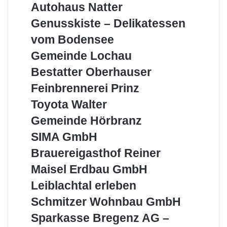
Autohaus
Autohaus Natter
die
Natter
Region
Genusskiste
Genusskiste – Delikatessen
–
vom Bodensee
Delikatessen
vom
Gemeinde
Gemeinde Lochau
Bodensee
Lochau
Bestatter
Bestatter Oberhauser
Oberhauser
Feinbrennerei
Feinbrennerei Prinz
Prinz
Toyota
Toyota Walter
Walter
Gemeinde
Gemeinde Hörbranz
Hörbranz
SIMA
SIMA GmbH
GmbH
Brauereigasthof
Brauereigasthof Reiner
Reiner
Maisel
Maisel Erdbau GmbH
Erdbau
Leiblachtal
Leiblachtal erleben
GmbH
erleben
Schmitzer
Schmitzer Wohnbau GmbH
Wohnbau
Sparkasse
Sparkasse Bregenz AG –
GmbH
Bregenz