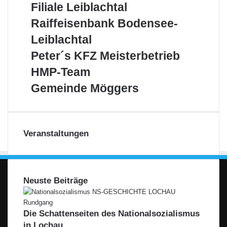
Filiale Leiblachtal
AG
–
Raiffeisenbank
Raiffeisenbank Bodensee-
Filiale
Bodensee-
Leiblachtal
Leiblachtal
Leiblachtal
Peter
Peter´s KFZ Meisterbetrieb
´s
HMP-
HMP-Team
KFZ
Team
Meisterbetrieb
Gemeinde
Gemeinde Möggers
Möggers
Veranstaltungen
Neuste Beiträge
Die Schattenseiten des Nationalsozialismus
in Lochau