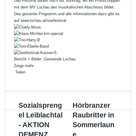
Das Festival dauert noch bis Sonntag, wo ein Frühschoppen
mit dem MV Lochau den musikalischen Abschluss bildet.
Das gesamte Programm und alle Informationen dazu gibt es
auf
www.lochau.at/seefestival
Bericht + Bilder: Gemeinde Lochau
Zeige mehr
Teilen
Facebook
X
LinkedIn
Pinterest
WhatsApp
Teile
Drucken
per
E-
Mail
Sozialsprengel
Hörbranzer
Sozialspreng
Hörbranzer
Leiblachtal
Raubritter
el Leiblachtal
Raubritter in
-
in
AKTION
Sommerlaune
- AKTION
Sommerlaun
DEMENZ
DEMENZ
e