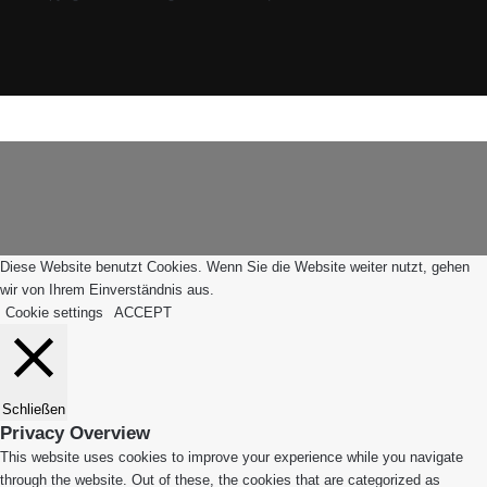
Facebook
X
Instagram
WhatsApp
Facebook
X
WhatsApp
Leiblachtal-
Telegram
Viber
Schaltfläche
App
"Zurück
zum
Anfang"
Diese Website benutzt Cookies. Wenn Sie die Website weiter nutzt, gehen
wir von Ihrem Einverständnis aus.
Cookie settings
ACCEPT
Schließen
Privacy Overview
This website uses cookies to improve your experience while you navigate
through the website. Out of these, the cookies that are categorized as