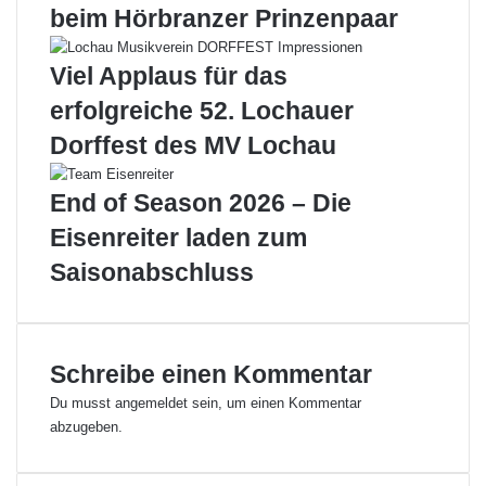
beim Hörbranzer Prinzenpaar
N
f
e
ü
u
r
Viel Applaus für das
j
d
erfolgreiche 52. Lochauer
a
e
h
n
Dorffest des MV Lochau
r
S
s
V
End of Season 2026 – Die
e
T
m
y
Eisenreiter laden zum
p
p
Saisonabschluss
f
i
a
c
n
o
g
L
d
o
Schreibe einen Kommentar
e
c
Du musst
angemeldet
sein, um einen Kommentar
s
h
abzugeben.
B
a
ü
u
r
b