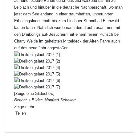
auf eine lockere Runde durch das Schwarzbad bis hin zur
Leiblach und hinüber in die deutsche Nachbarschaft, wo man
jetzt dem See entlang in einer traumhaften, unberührten
Erholungslandschaft bis zum Lindauer Strandbad Eichwald
laufen kann. Natürlich wurde nach dem Lauf zusammen mit
den Dreikönigslauf-Besuchern mit einem feinen Punsch bei
Charly Weltle im geheizten Mitteldeck der Alten Fähre auch
auf das neue Jahr angestoßen.
[Zeige eine Slideshow]
Bericht + Bilder: Manfred Schallert
Zeige mehr
Teilen
F
X
L
P
W
T
D
a
i
i
h
e
r
c
n
n
a
i
u