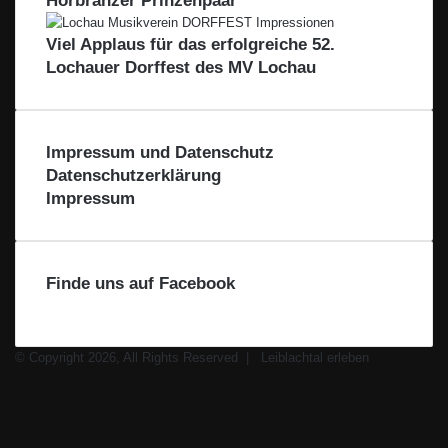
Hörbranzer Prinzenpaar
l
d
r
a
e
Viel Applaus für das erfolgreiche 52.
c
r
Lochauer Dorffest des MV Lochau
h
R
t
e
a
g
l
i
Impressum und Datenschutz
o
Datenschutzerklärung
n
Impressum
–
F
ü
r
Finde uns auf Facebook
d
i
e
R
© Copyright 2026, All Rights Reserved |
Leiblachtal erleben
e
Facebook
g
X
i
Instagram
o
WhatsApp