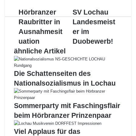
Mail
Hörbranzer
SV
Hörbranzer
SV Lochau
Raubritter
Lochau
Raubritter in
Landesmeist
in
Landesmeister
Ausnahmesituation
im
Ausnahmesit
er im
Duobewerb!
uation
Duobewerb!
ähnliche Artikel
Die Schattenseiten des
Nationalsozialismus in Lochau
Sommerparty mit Faschingsflair
beim Hörbranzer Prinzenpaar
Viel Applaus für das