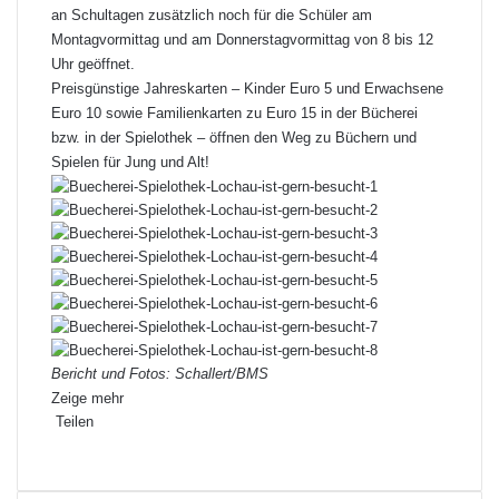
an Schultagen zusätzlich noch für die Schüler am
Montagvormittag und am Donnerstagvormittag von 8 bis 12
Uhr geöffnet.
Preisgünstige Jahreskarten – Kinder Euro 5 und Erwachsene
Euro 10 sowie Familienkarten zu Euro 15 in der Bücherei
bzw. in der Spielothek – öffnen den Weg zu Büchern und
Spielen für Jung und Alt!
Bericht und Fotos: Schallert/BMS
Zeige mehr
Teilen
Facebook
X
LinkedIn
Pinterest
WhatsApp
Teile
Drucken
per
E-