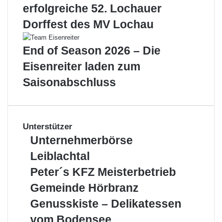
erfolgreiche 52. Lochauer
Dorffest des MV Lochau
End of Season 2026 – Die
Eisenreiter laden zum
Saisonabschluss
Unterstützer
Unternehmerbörse
Unternehmerbörse
Leiblachtal
Leiblachtal
Peter
Peter´s KFZ Meisterbetrieb
´s
Gemeinde
Gemeinde Hörbranz
KFZ
Hörbranz
Meisterbetrieb
Genusskiste
Genusskiste – Delikatessen
–
vom Bodensee
Delikatessen