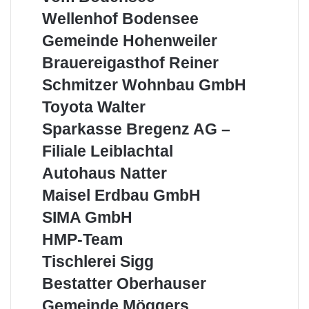
vom
Wellenhof
Wellenhof Bodensee
Bodensee
Bodensee
Gemeinde
Gemeinde Hohenweiler
Hohenweiler
Brauereigasthof
Brauereigasthof Reiner
Reiner
Schmitzer
Schmitzer Wohnbau GmbH
Wohnbau
Toyota
Toyota Walter
GmbH
Walter
Sparkasse
Sparkasse Bregenz AG –
Bregenz
Filiale Leiblachtal
AG
–
Autohaus
Autohaus Natter
Filiale
Natter
Maisel
Maisel Erdbau GmbH
Leiblachtal
Erdbau
SIMA
SIMA GmbH
GmbH
GmbH
HMP-
HMP-Team
Team
Tischlerei
Tischlerei Sigg
Sigg
Bestatter
Bestatter Oberhauser
Oberhauser
Gemeinde
Gemeinde Möggers