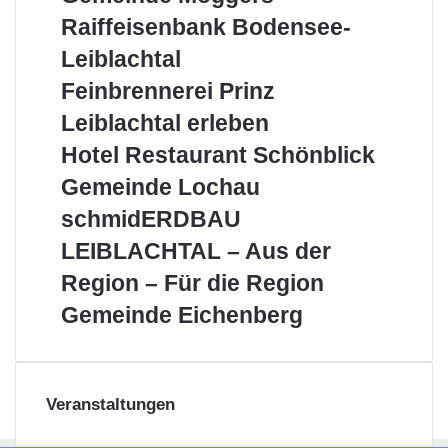
Möggers
Raiffeisenbank
Raiffeisenbank Bodensee-
Bodensee-
Leiblachtal
Leiblachtal
Feinbrennerei
Feinbrennerei Prinz
Prinz
Leiblachtal
Leiblachtal erleben
erleben
Hotel
Hotel Restaurant Schönblick
Restaurant
Gemeinde
Gemeinde Lochau
Schönblick
Lochau
schmidERDBAU
schmidERDBAU
LEIBLACHTAL
LEIBLACHTAL – Aus der
–
Aus
Region – Für die Region
der
Gemeinde
Gemeinde Eichenberg
Region
Eichenberg
–
Für
die
Region
Veranstaltungen