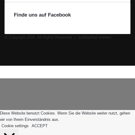
Finde uns auf Facebook
© Copyright 2026, All Rights Reserved |
Leiblachtal erleben
Facebook
X
Instagram
WhatsApp
Facebook
X
WhatsApp
Leiblachtal-
Telegram
Viber
Schaltfläche
App
"Zurück
zum
Anfang"
Diese Website benutzt Cookies. Wenn Sie die Website weiter nutzt, gehen
wir von Ihrem Einverständnis aus.
Cookie settings
ACCEPT