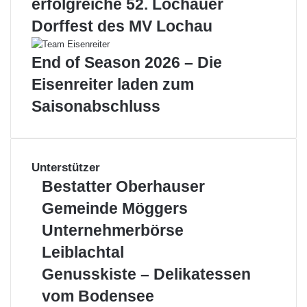
erfolgreiche 52. Lochauer
Dorffest des MV Lochau
End of Season 2026 – Die
Eisenreiter laden zum
Saisonabschluss
Unterstützer
Bestatter
Bestatter Oberhauser
Oberhauser
Gemeinde
Gemeinde Möggers
Möggers
Unternehmerbörse
Unternehmerbörse
Leiblachtal
Leiblachtal
Genusskiste
Genusskiste – Delikatessen
–
vom Bodensee
Delikatessen