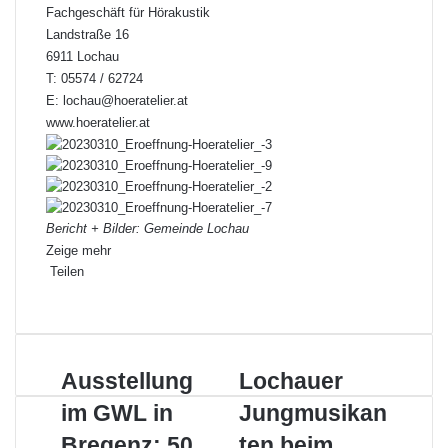
Fachgeschäft für Hörakustik
Landstraße 16
6911 Lochau
T: 05574 / 62724
E:
lochau@hoeratelier.at
www.hoeratelier.at
Bericht + Bilder: Gemeinde Lochau
Zeige mehr
Teilen
Facebook
X
LinkedIn
Pinterest
WhatsApp
Teile
Drucken
per
E-
Mail
Ausstellung
Lochauer
Ausstellung
Lochauer
im
Jungmusikanten
im GWL in
Jungmusikan
GWL
beim
in
Landeswettbewerb
Bregenz: 50
ten beim