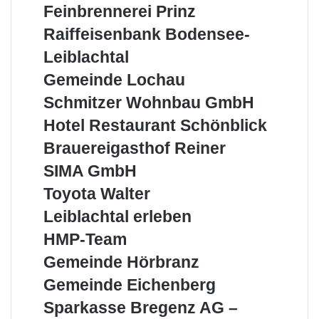
vom
Feinbrennerei
Feinbrennerei Prinz
Bodensee
Prinz
Raiffeisenbank
Raiffeisenbank Bodensee-
Bodensee-
Leiblachtal
Leiblachtal
Gemeinde
Gemeinde Lochau
Lochau
Schmitzer
Schmitzer Wohnbau GmbH
Wohnbau
Hotel
Hotel Restaurant Schönblick
GmbH
Restaurant
Brauereigasthof
Brauereigasthof Reiner
Schönblick
Reiner
SIMA
SIMA GmbH
GmbH
Toyota
Toyota Walter
Walter
Leiblachtal
Leiblachtal erleben
erleben
HMP-
HMP-Team
Team
Gemeinde
Gemeinde Hörbranz
Hörbranz
Gemeinde
Gemeinde Eichenberg
Eichenberg
Sparkasse
Sparkasse Bregenz AG –
Bregenz