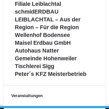
Filiale Leiblachtal
AG
–
schmidERDBAU
schmidERDBAU
Filiale
LEIBLACHTAL
LEIBLACHTAL – Aus der
Leiblachtal
–
Aus
Region – Für die Region
der
Wellenhof
Wellenhof Bodensee
Region
Bodensee
–
Maisel
Maisel Erdbau GmbH
Für
Erdbau
Autohaus
Autohaus Natter
die
GmbH
Natter
Region
Gemeinde
Gemeinde Hohenweiler
Hohenweiler
Tischlerei
Tischlerei Sigg
Sigg
Peter
Peter´s KFZ Meisterbetrieb
´s
KFZ
Meisterbetrieb
Veranstaltungen