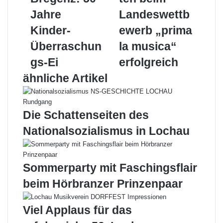
Bregenz:
„prima
Jahre
Landeswettb
50
la
Jahre
musica“
Kinder-
ewerb „prima
Kinder-
erfolgreich
Überraschun
la musica“
Überraschungs-
Ei
gs-Ei
erfolgreich
ähnliche Artikel
Die Schattenseiten des
Nationalsozialismus in Lochau
Sommerparty mit Faschingsflair
beim Hörbranzer Prinzenpaar
Viel Applaus für das