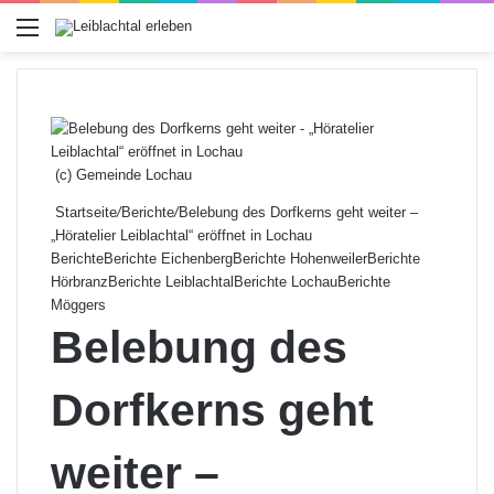
Menü
(c) Gemeinde Lochau
Startseite
/
Berichte
/
Belebung des Dorfkerns geht weiter –
„Höratelier Leiblachtal“ eröffnet in Lochau
Berichte
Berichte Eichenberg
Berichte Hohenweiler
Berichte
Hörbranz
Berichte Leiblachtal
Berichte Lochau
Berichte
Möggers
Belebung des
Dorfkerns geht
weiter –