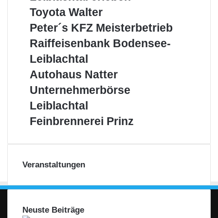
b
h
e
A
z
a
t
s
A
T
Toyota Walter
a
e
i
L
n
e
s
G
o
u
n
b
P
Peter´s KFZ Meisterbetrieb
–
t
–
e
m
y
G
w
l
e
A
S
D
B
b
o
R
Raiffeisenbank Bodensee-
m
e
a
t
u
c
e
r
H
t
a
b
i
c
e
Leiblachtal
s
h
l
e
a
i
H
l
h
r
d
ö
i
g
W
f
A
Autohaus Natter
e
t
´
e
n
k
e
a
f
u
r
a
s
U
Unternehmerbörse
r
b
a
n
l
e
t
l
K
n
R
l
t
z
t
i
o
Leiblachtal
e
F
t
e
i
e
A
e
s
h
r
Z
e
g
F
Feinbrennerei Prinz
c
s
G
r
e
a
l
M
r
i
e
k
s
–
n
u
e
e
n
o
i
e
F
b
s
b
i
e
n
n
n
i
a
N
e
s
h
–
b
v
l
n
Veranstaltungen
a
n
t
m
F
r
o
i
k
t
e
e
ü
e
m
a
B
t
r
r
r
n
B
l
o
e
b
b
d
n
o
e
d
r
Neuste Beiträge
e
ö
i
e
d
L
e