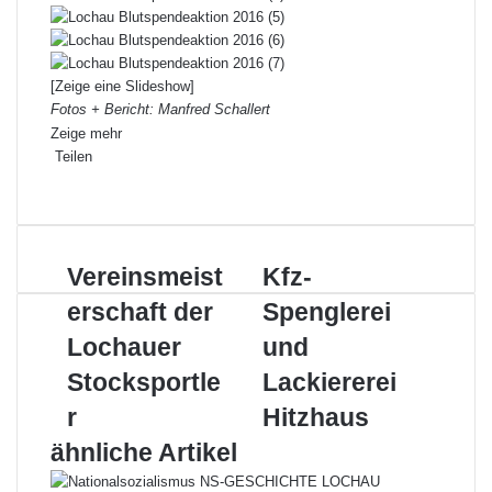
[Zeige eine Slideshow]
Fotos + Bericht: Manfred Schallert
Zeige mehr
Teilen
F
X
L
P
W
T
D
a
i
i
h
e
r
c
n
n
a
i
u
e
k
t
t
l
c
V
Vereinsmeist
K
Kfz-
b
e
e
s
e
k
e
f
o
d
r
A
p
e
erschaft der
Spenglerei
r
z
o
I
e
p
e
n
e
-
k
n
Lochauer
s
p
r
und
i
S
t
E
Stocksportle
Lackiererei
n
p
-
s
e
M
r
Hitzhaus
m
n
a
ähnliche Artikel
e
g
i
i
l
l