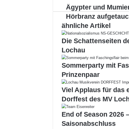
Ägypter
Ägypter und Mumien
und
Hörbranz aufgetauc
Mumien
in
ähnliche Artikel
Hörbranz
aufgetaucht!!
Die Schattenseiten d
Lochau
Sommerparty mit Fas
Prinzenpaar
Viel Applaus für das 
Dorffest des MV Loc
End of Season 2026 –
Saisonabschluss