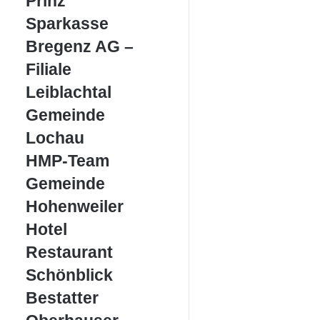
Prinz
Sparkasse
Sparkasse
Bregenz
Bregenz AG –
AG
–
Filiale
Filiale
Leiblachtal
Leiblachtal
Gemeinde
Gemeinde
Lochau
Lochau
HMP-
HMP-Team
Team
Gemeinde
Gemeinde
Hohenweiler
Hohenweiler
Hotel
Hotel
Restaurant
Restaurant
Schönblick
Schönblick
Bestatter
Bestatter
Oberhauser