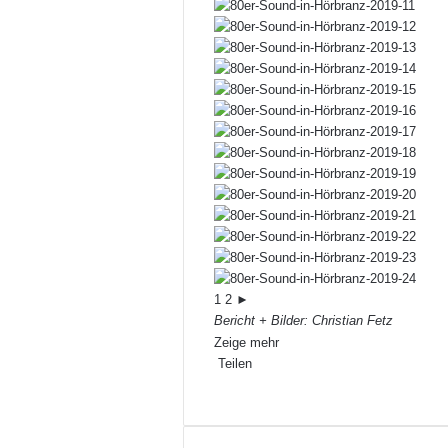
1
2
►
Bericht + Bilder: Christian Fetz
Zeige mehr
Teilen
Facebook
X
LinkedIn
Pinterest
WhatsApp
Teile
Drucken
per
E-
Mail