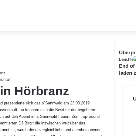
Überpr
Schließe
Berichte
End of
laden 
anz
achtal
in Hörbranz
U
d präsentierte sich das s`Sannwald am 23.03.2019
sverkauft, so konnten sich die Besitzer der begehrten
 sich auf den Abend im s´Sannwald freuen. Zum Top-Sound
nommierten DJ Birgit die inzwischen weit über das
ekannt ist, wurde die unvergleichliche und atemberaubende