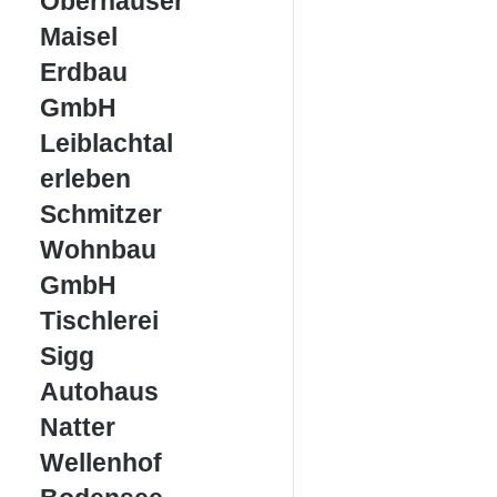
Oberhauser
Maisel
Maisel
Erdbau
Erdbau
GmbH
GmbH
Leiblachtal
Leiblachtal
erleben
erleben
Schmitzer
Schmitzer
Wohnbau
Wohnbau
GmbH
GmbH
Tischlerei
Tischlerei
Sigg
Sigg
Autohaus
Autohaus
Natter
Natter
Wellenhof
Wellenhof
Bodensee