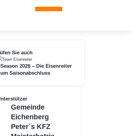
Leiblachtal-App
üfen Sie auch
n
 Season 2026 – Die Eisenreiter
zum Saisonabschluss
nterstützer
Gemeinde
Gemeinde
Eichenberg
Eichenberg
Peter
Peter´s KFZ
´s