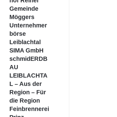
hof Reiner
Gemeinde
Gemeinde
Möggers
Möggers
Unternehmerbörse
Unternehmer
Leiblachtal
börse
Leiblachtal
SIMA
SIMA GmbH
GmbH
schmidERDBAU
schmidERDB
LEIBLACHTAL
AU
–
Aus
LEIBLACHTA
der
L – Aus der
Region
–
Region – Für
Für
die Region
die
Region
Feinbrennerei
Feinbrennerei
Prinz