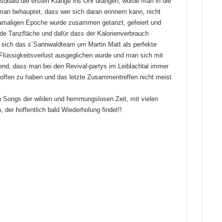
 sobald die ersten Klänge ins Ohr drangen, wurde man in die
man behauptet, dass wer sich daran erinnern kann, nicht
r damaligen Epoche wurde zusammen getanzt, gefeiert und
lnde Tanzfläche und dafür dass der Kalorienverbrauch
e sich das s´Sannwaldteam um Martin Matt als perfekte
Flüssigkeitsverlust ausgeglichen wurde und man sich mit
end, dass man bei den Revival-partys im Leiblachtal immer
troffen zu haben und das letzte Zusammentreffen nicht meist
n Songs der wilden und hemmungslosen Zeit, mit vielen
er hoffentlich bald Wiederholung findet!!