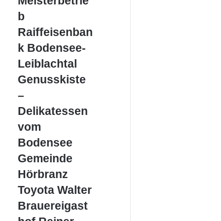
Meisterbetrie
KFZ
Meisterbetrieb
b
Raiffeisenbank
Raiffeisenban
Bodensee-
k Bodensee-
Leiblachtal
Leiblachtal
Genusskiste
Genusskiste
–
–
Delikatessen
vom
Delikatessen
Bodensee
vom
Bodensee
Gemeinde
Gemeinde
Hörbranz
Hörbranz
Toyota
Toyota Walter
Walter
Brauereigasthof
Brauereigast
Reiner