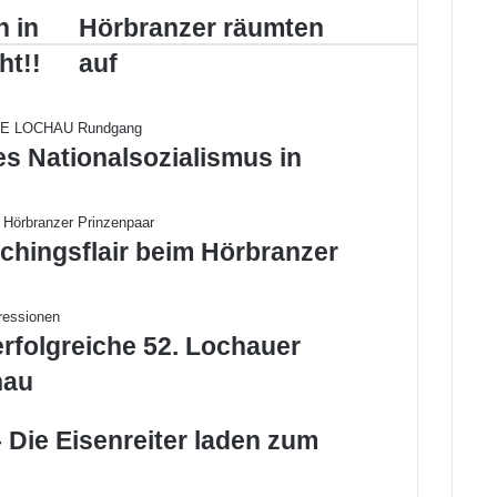
Hörbranzer
 in
Hörbranzer räumten
räumten
ht!!
auf
auf
es Nationalsozialismus in
chingsflair beim Hörbranzer
erfolgreiche 52. Lochauer
hau
 Die Eisenreiter laden zum