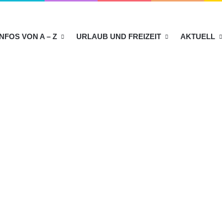
INFOS VON A – Z
URLAUB UND FREIZEIT
AKTUELL