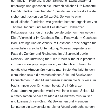
der Musik in Hörbranz wieder zahlreiche Nachtschwärmer
unterwegs und genossen die unterschiedlichen Life-Konzerte.
Der ShuttleBus zwischen den Spielstätten brachte die Gäste
sicher und trocken von Ort zu Ort. So konnte eine
musikalische Rundreise, wie gewohnt bestens organisiert von
Thomas Jochum und Josef Fessler vom Hörbranzer
Kulturausschuss, durch sechs Lokale unternommen werden.
Die d`Viehweidler im Gasthaus Rose, Roadwork im Gasthaus
Bad Diezlings und die Azubis im Gasthaus Krone sorgten für
abwechslungsreiche Unterhaltung, Mooses begeisterte im
Faba die Zuhörer und Rheinstone im s´Sannwald sowie
Rednexx, die kurzfristig für Ellice Brown & the blue prophets
im Friends eingesprungen waren, rockten ihre Bühnen. In
gemütlicher Atmosphäre konnte man in die Musikrichtungen
eintauchen sowie die verschiedenen Stile und Spielweisen
kennenlernen. In den Musikpausen standen die Musiker zum
Fachsimpeln oder für Fragen bereit. Die Hörbranzer
Gaststätten zeigten sich wieder von ihren besten Seiten. Mit
aufmerksamen Service wurden die Musikfans musikalisch
und kulinarisch verwöhnt. Mit Bekannten und Freunden
konnte so ein abwechslungsreicher Abend verbracht werden.