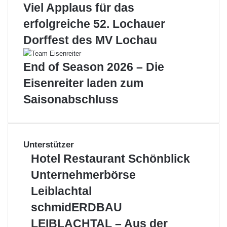
Viel Applaus für das
erfolgreiche 52. Lochauer
Dorffest des MV Lochau
End of Season 2026 – Die
Eisenreiter laden zum
Saisonabschluss
Unterstützer
Hotel
Hotel Restaurant Schönblick
Restaurant
Unternehmerbörse
Unternehmerbörse
Schönblick
Leiblachtal
Leiblachtal
schmidERDBAU
schmidERDBAU
LEIBLACHTAL
LEIBLACHTAL – Aus der
–