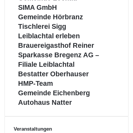
Lochau
SIMA
SIMA GmbH
GmbH
Gemeinde
Gemeinde Hörbranz
Hörbranz
Tischlerei
Tischlerei Sigg
Sigg
Leiblachtal
Leiblachtal erleben
erleben
Brauereigasthof
Brauereigasthof Reiner
Reiner
Sparkasse
Sparkasse Bregenz AG –
Bregenz
Filiale Leiblachtal
AG
–
Bestatter
Bestatter Oberhauser
Filiale
Oberhauser
HMP-
HMP-Team
Leiblachtal
Team
Gemeinde
Gemeinde Eichenberg
Eichenberg
Autohaus
Autohaus Natter
Natter
Veranstaltungen