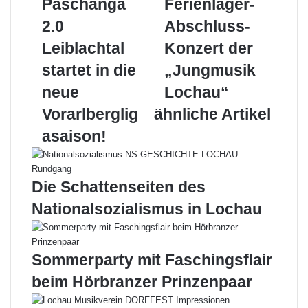
Paschanga
Ferienlager-
2.0
Abschluss-
Leiblachtal
Konzert
2.0
Abschluss-
startet
der
Leiblachtal
Konzert der
in
„Jungmusik
die
Lochau“
startet in die
„Jungmusik
neue
neue
Lochau“
Vorarlbergligasaison!
Vorarlberglig
ähnliche Artikel
asaison!
Die Schattenseiten des
Nationalsozialismus in Lochau
Sommerparty mit Faschingsflair
beim Hörbranzer Prinzenpaar