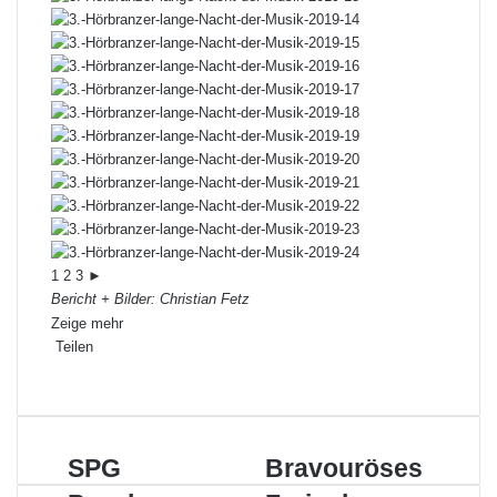
1
2
3
►
Bericht + Bilder: Christian Fetz
Zeige mehr
Teilen
Facebook
X
LinkedIn
Pinterest
WhatsApp
Teile
Drucken
per
E-
Mail
SPG
Bravouröses
SPG
Bravouröses
Paschanga
Ferienlager-