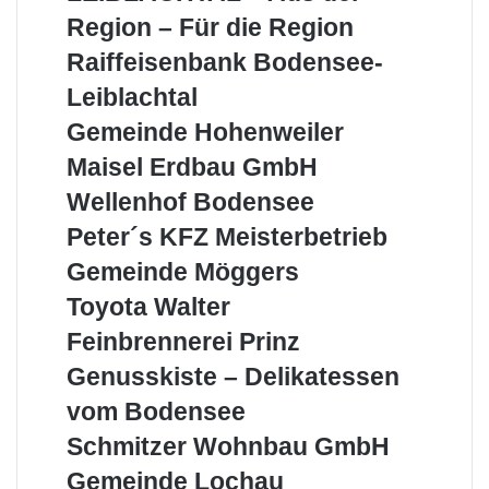
Aus
Region – Für die Region
der
Raiffeisenbank
Raiffeisenbank Bodensee-
Region
Bodensee-
–
Leiblachtal
Leiblachtal
Für
Gemeinde
Gemeinde Hohenweiler
die
Hohenweiler
Region
Maisel
Maisel Erdbau GmbH
Erdbau
Wellenhof
Wellenhof Bodensee
GmbH
Bodensee
Peter
Peter´s KFZ Meisterbetrieb
´s
Gemeinde
Gemeinde Möggers
KFZ
Möggers
Meisterbetrieb
Toyota
Toyota Walter
Walter
Feinbrennerei
Feinbrennerei Prinz
Prinz
Genusskiste
Genusskiste – Delikatessen
–
vom Bodensee
Delikatessen
vom
Schmitzer
Schmitzer Wohnbau GmbH
Bodensee
Wohnbau
Gemeinde
Gemeinde Lochau
GmbH