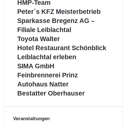
HMP-
HMP-Team
die
Team
Region
Peter
Peter´s KFZ Meisterbetrieb
´s
Sparkasse
Sparkasse Bregenz AG –
KFZ
Bregenz
Meisterbetrieb
Filiale Leiblachtal
AG
–
Toyota
Toyota Walter
Filiale
Walter
Hotel
Hotel Restaurant Schönblick
Leiblachtal
Restaurant
Leiblachtal
Leiblachtal erleben
Schönblick
erleben
SIMA
SIMA GmbH
GmbH
Feinbrennerei
Feinbrennerei Prinz
Prinz
Autohaus
Autohaus Natter
Natter
Bestatter
Bestatter Oberhauser
Oberhauser
Veranstaltungen