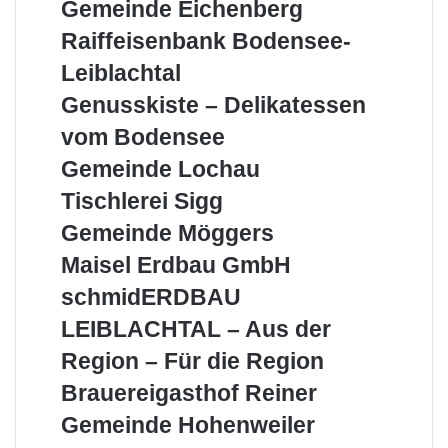
Gemeinde
Gemeinde Eichenberg
Eichenberg
Raiffeisenbank
Raiffeisenbank Bodensee-
Bodensee-
Leiblachtal
Leiblachtal
Genusskiste
Genusskiste – Delikatessen
–
vom Bodensee
Delikatessen
vom
Gemeinde
Gemeinde Lochau
Bodensee
Lochau
Tischlerei
Tischlerei Sigg
Sigg
Gemeinde
Gemeinde Möggers
Möggers
Maisel
Maisel Erdbau GmbH
Erdbau
schmidERDBAU
schmidERDBAU
GmbH
LEIBLACHTAL
LEIBLACHTAL – Aus der
–
Aus
Region – Für die Region
der
Brauereigasthof
Brauereigasthof Reiner
Region
Reiner
–
Gemeinde
Gemeinde Hohenweiler
Für
Hohenweiler