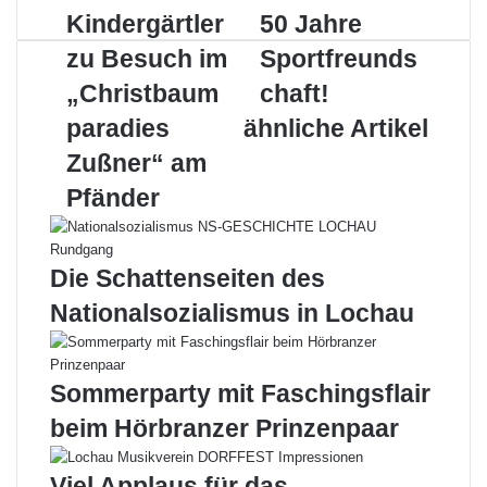
Kindergärtler
50
Kindergärtler
50 Jahre
zu
Jahre
zu Besuch im
Sportfreunds
Besuch
Sportfreundschaft!
im
„Christbaum
chaft!
„Christbaumparadies
paradies
ähnliche Artikel
Zußner“
am
Zußner“ am
Pfänder
Pfänder
Die Schattenseiten des
Nationalsozialismus in Lochau
Sommerparty mit Faschingsflair
beim Hörbranzer Prinzenpaar
Viel Applaus für das