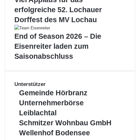
erfolgreiche 52. Lochauer
Dorffest des MV Lochau
End of Season 2026 – Die
Eisenreiter laden zum
Saisonabschluss
Unterstützer
Gemeinde
Gemeinde Hörbranz
Hörbranz
Unternehmerbörse
Unternehmerbörse
Leiblachtal
Leiblachtal
Schmitzer
Schmitzer Wohnbau GmbH
Wohnbau
Wellenhof
Wellenhof Bodensee
GmbH
Bodensee