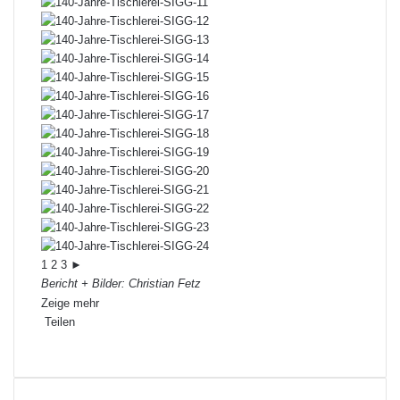
1
2
3
►
Bericht + Bilder: Christian Fetz
Zeige mehr
Teilen
Facebook
X
LinkedIn
Pinterest
WhatsApp
Teile
Drucken
per
E-
Mail