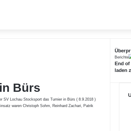
Überpr
S
Berichte
End of
c
h
laden 
l
i
 in Bürs
e
ß
U
er SV Lochau Stocksport das Turnier in Bürs ( 8.9.2018 )
e
Einsatz waren Christoph Sohm, Reinhard Zachari, Patrik
n