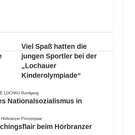
V
Viel Spaß hatten die
i
e
jungen Sportler bei der
e
l
„Lochauer
S
Kinderolympiade“
p
a
ß
h
es Nationalsozialismus in
a
t
t
e
chingsflair beim Hörbranzer
n
d