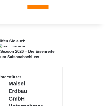
Leiblachtal-App
üfen Sie auch
 Season 2026 – Die Eisenreiter
zum Saisonabschluss
nterstützer
M
Maisel
a
Erdbau
i
s
GmbH
e
U