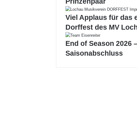
Prinzenpaar
u
h
Viel Applaus für das 
p
l
Dorffest des MV Loc
a
t
End of Season 2026 –
t
l
Saisonabschluss
e
r
g
r
u
p
p
e
H
ö
r
b
r