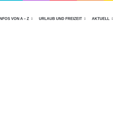
INFOS VON A – Z
URLAUB UND FREIZEIT
AKTUELL