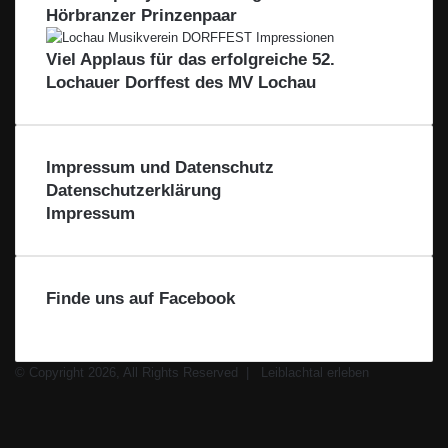
e
Hörbranzer Prinzenpaar
e
-
Viel Applaus für das erfolgreiche 52.
L
Lochauer Dorffest des MV Lochau
e
i
b
l
Impressum und Datenschutz
a
Datenschutzerklärung
c
Impressum
h
t
a
l
Finde uns auf Facebook
© Copyright 2026, All Rights Reserved |
Leiblachtal erleben
Facebook
X
Instagram