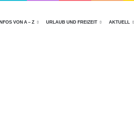
INFOS VON A – Z
URLAUB UND FREIZEIT
AKTUELL